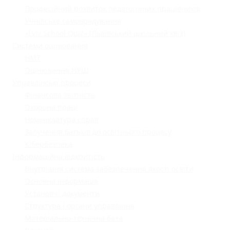
Професійний розвиток педагогічних працівників
Учнівське самоврядування
«Lviv School Quiz» (Львівський шкільний квіз)
Системи оцінювання
НМТ
Оцінювання НУШ
Управлінські процеси
Фінансова звітність
Охорона праці
Номенклатура справ
Залучення батьків до освітнього процесу
Кібербезпека
Інформаційна відкритість
Внутрішня система забезпечення якості освіти
Основна інформація
Установчі документи
Структура і органи управління
Матеріально-технічна база