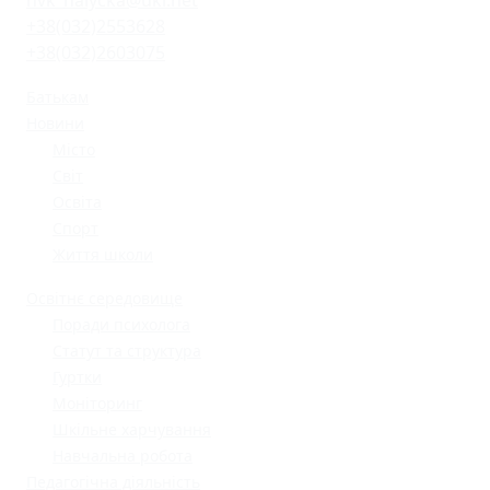
nvk_halycka@ukr.net
+38(032)2553628
+38(032)2603075
Батькам
Новини
Місто
Світ
Освіта
Спорт
Життя школи
Освітнє середовище
Поради психолога
Статут та структура
Гуртки
Моніторинг
Шкільне харчування
Навчальна робота
Педагогічна діяльність