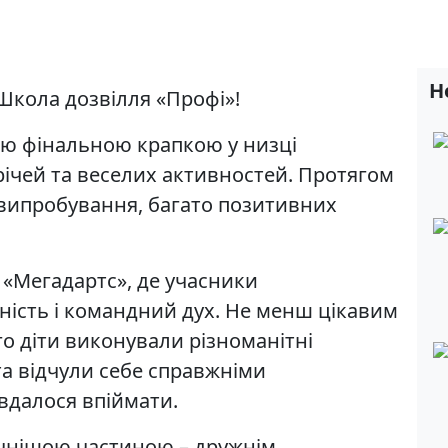
Н
Школа дозвілля «Профі»!
ою фінальною крапкою у низці
трічей та веселих активностей. Протягом
 випробування, багато позитивних
 «Мегадартс», де учасники
ність і командний дух. Не менш цікавим
ого діти виконували різноманітні
та відчули себе справжніми
вдалося впіймати.
чнішою частиною – дружнім