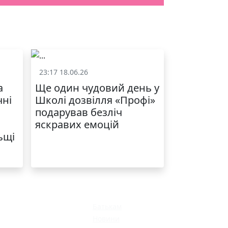
23:17 18.06.26
и
Життя школи
а
Ще один чудовий день у
чні
Школі дозвілля «Профі»
подарував безліч
яскравих емоцій
ьщі
Батькам
Новини