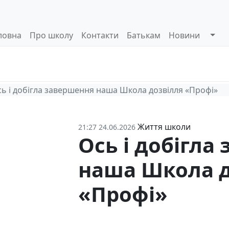
ловна
Про школу
Контакти
Батькам
Новини
Системи
Управлінські
Інформа
оцінювання
процеси
відкриті
ь і добігла завершення наша Школа дозвілля «Профі»
Життя школи
21:27 24.06.2026
Ось і добігла
наша Школа д
«Профі»