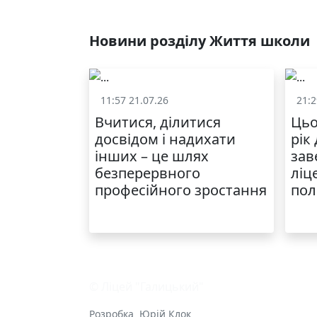
Новини розділу Життя школи
11:57 21.07.26
21:2
Життя школи
Вчитися, ділитися
Цьо
досвідом і надихати
рік
інших – це шлях
зав
безперервного
ліц
професійного зростання
пол
© Ліцей "Галицький"
Розробка
Юрій Клок