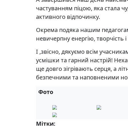
частуванням піцою, яка стала ч
активного відпочинку.
Окрема подяка нашим педагогам-
невичерпну енергію, творчість і 
І ,звісно, дякуємо всім учасника
усмішки та гарний настрій! Нех
ще довго зігрівають серця, а літ
безпечними та наповненими но
Фото
Мітки:
Школа дозвілля