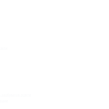
світи
 здобувачів освіти
 ради