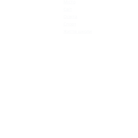
Місто
Світ
Освіта
Спорт
Життя школи