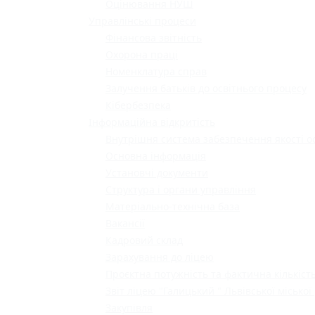
Оцінювання НУШ
Управлінські процеси
Фінансова звітність
Охорона праці
Номенклатура справ
Залучення батьків до освітнього процесу
Кібербезпека
Інформаційна відкритість
Внутрішня система забезпечення якості о
Основна інформація
Установчі документи
Структура і органи управління
Матеріально-технічна база
Вакансії
Кадровий склад
Зарахування до ліцею
Проєктна потужність та фактична кількість
Звіт ліцею "Галицький " Львівської міської
Закупівля