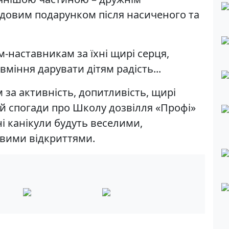
удовим подарунком після насиченого та
наставникам за їхні щирі серця,
вміння дарувати дітям радість...
м за активність, допитливість, щирі
ай спогади про Школу дозвілля «Профі»
ні канікули будуть веселими,
вими відкриттями.