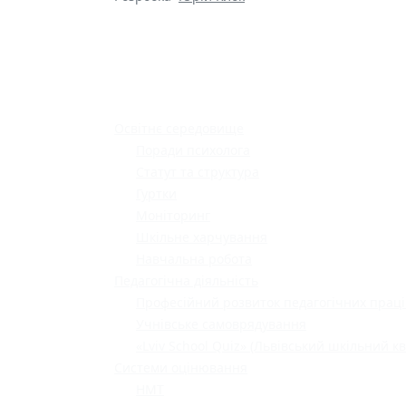
Освітнє середовище
Поради психолога
Статут та структура
Гуртки
Моніторинг
Шкільне харчування
Навчальна робота
Педагогічна діяльність
Професійний розвиток педагогічних праці
Учнівське самоврядування
«Lviv School Quiz» (Львівський шкільний кв
Системи оцінювання
НМТ