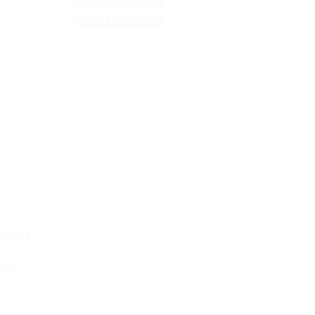
+38(032)2553628
+38(032)2603075
вників
із)