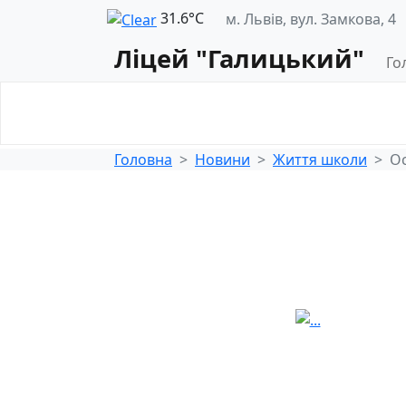
31.6°С
м. Львів, вул. Замкова, 4
Ліцей "Галицький"
Го
Освітнє
Педагогічна
середовище
діяльність
Головна
Новини
Життя школи
Ос