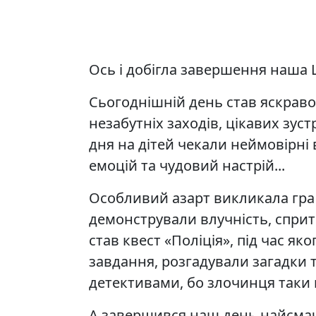
Ось і добігла завершення наша 
Сьогоднішній день став яскрав
незабутніх заходів, цікавих зус
дня на дітей чекали неймовірні
емоцій та чудовий настрій...
Особливий азарт викликала гра
демонстрували влучність, сприт
став квест «Поліція», під час як
завдання, розгадували загадки 
детективами, бо злочинця таки 
А завершився наш день найсма