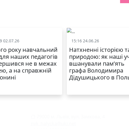
9 02.07.26
15:16 24.06.26
Життя школи
Життя школ
го року навчальний
Натхненні історією т
 для наших педагогів
природою: як наші у
ершився не в межах
вшанували пам’ять
ею, а на справжній
графа Володимира
онині
Дідушицького в Пол
79000 м. Львів, вул. Замкова, 4
nvk_halycka@ukr.net