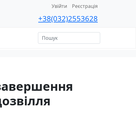
Увійти
Реєстрація
+38(032)2553628
ційна
сть
 завершення
озвілля