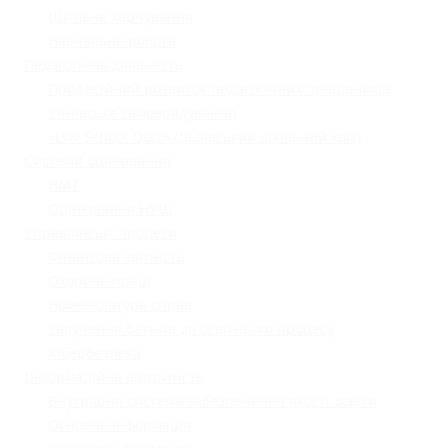
Шкільне харчування
Навчальна робота
Педагогічна діяльність
Професійний розвиток педагогічних працівників
Учнівське самоврядування
«Lviv School Quiz» (Львівський шкільний квіз)
Системи оцінювання
НМТ
Оцінювання НУШ
Управлінські процеси
Фінансова звітність
Охорона праці
Номенклатура справ
Залучення батьків до освітнього процесу
Кібербезпека
Інформаційна відкритість
Внутрішня система забезпечення якості освіти
Основна інформація