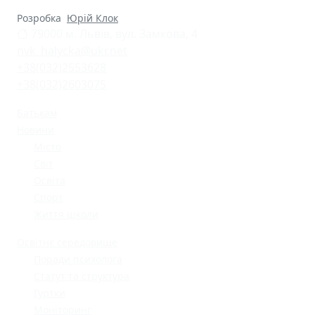
Розробка
Юрій Клок
79000 м. Львів, вул. Замкова, 4
nvk_halycka@ukr.net
+38(032)2553628
+38(032)2603075
Батькам
Новини
Місто
Світ
Освіта
Спорт
Життя школи
Освітнє середовище
Поради психолога
Статут та структура
Гуртки
Моніторинг