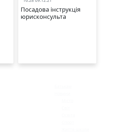
16:28 09.12.21
ці
Охорона праці
Посадова інструкція
юрисконсульта
МОДНИЙ ДИТЯЧИЙ
ОДЯГ ПО
ДОСТУПНІЙ ЦІНІ
Батькам
Новини
Місто
Світ
Освіта
КАТАЛОГ
Спорт
Життя школи