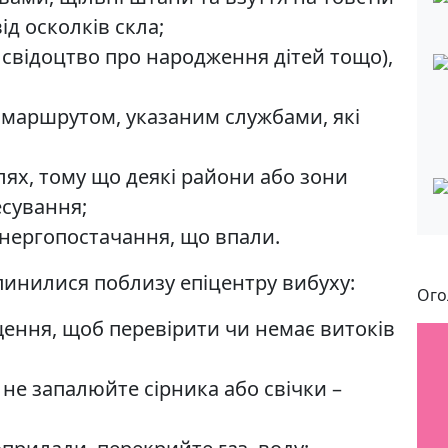
ід осколків скла;
 свідоцтво про народження дітей тощо),
за маршрутом, указаним службами, які
ях, тому що деякі райони або зони
есування;
 енергопостачання, що впали.
пинилися поблизу епіцентру вибуху:
Ого
щення, щоб перевірити чи немає витоків
 не запалюйте сірника або свічки –