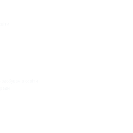
світи
 здобувачів освіти
 ради