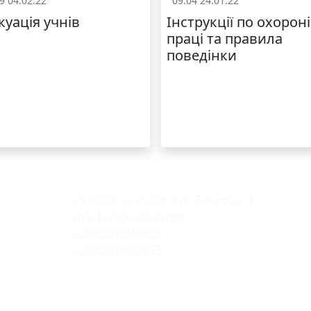
9 04.02.22
09:04 24.01.22
Охорона праці
Охорона пра
куація учнів
Інструкції по охороні
праці та правила
поведінки
79000 м. Львів, вул. Замкова, 4
nvk_halycka@ukr.net
+38(032)2553628
+38(032)2603075