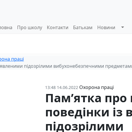
ловна
Про школу
Контакти
Батькам
Новини
Системи
Управлінські
Інформа
оцінювання
процеси
відкриті
она праці
 виявленими підозрілими вибухонебезпечними предметам
Охорона праці
13:48 14.06.2022
Пам’ятка про
поведінки із
підозрілими