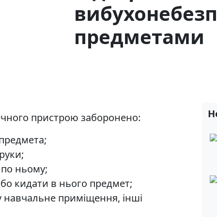
вибухонебез
предметами
Н
ечного пристрою заборонено:
предмета;
руки;
 по ньому;
бо кидати в нього предмет;
у навчальне приміщення, інші