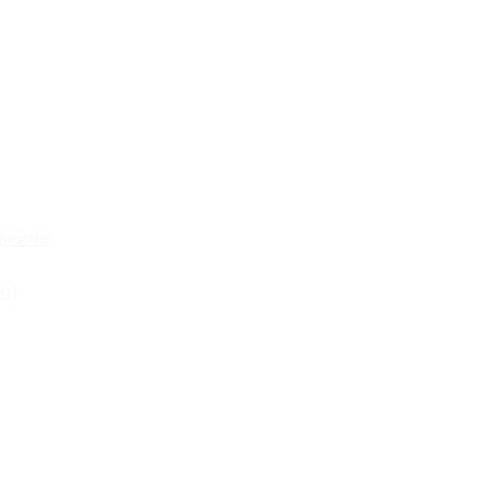
вників
із)