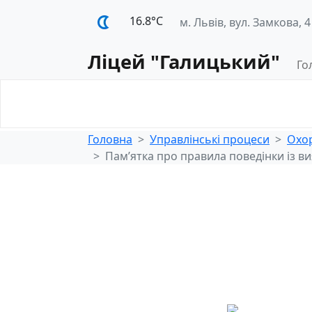
16.8°С
м. Львів, вул. Замкова, 4
Ліцей "Галицький"
Го
Освітнє
Педагогічна
середовище
діяльність
Головна
Управлінські процеси
Охор
Пам’ятка про правила поведінки із