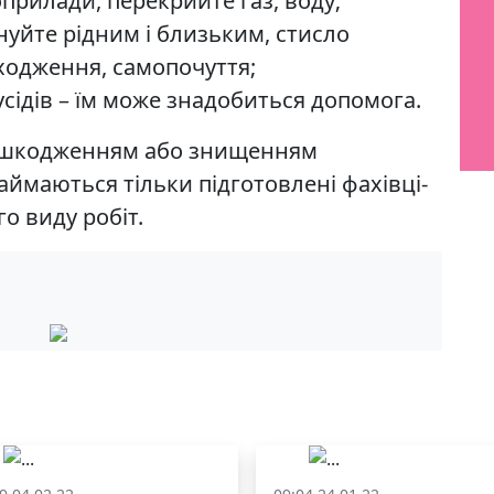
прилади, перекрийте газ, воду;
нуйте рідним і близьким, стисло
ходження, самопочуття;
сусідів – їм може знадобиться допомога.
нешкодженням або знищенням
ймаються тільки підготовлені фахівці-
о виду робіт.
і