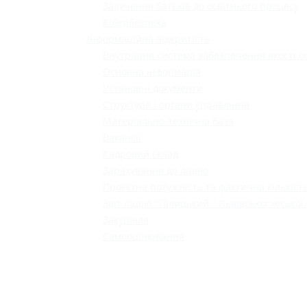
Залучення батьків до освітнього процесу
Кібербезпека
Інформаційна відкритість
Внутрішня система забезпечення якості о
Основна інформація
Установчі документи
Структура і органи управління
Матеріально-технічна база
Вакансії
Кадровий склад
Зарахування до ліцею
Проєктна потужність та фактична кількість
Звіт ліцею "Галицький " Львівської міської
Закупівля
Самооцінювання