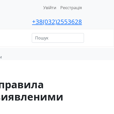
Увійти
Реєстрація
+38(032)2553628
ційна
сть
и
 правила
 виявленими