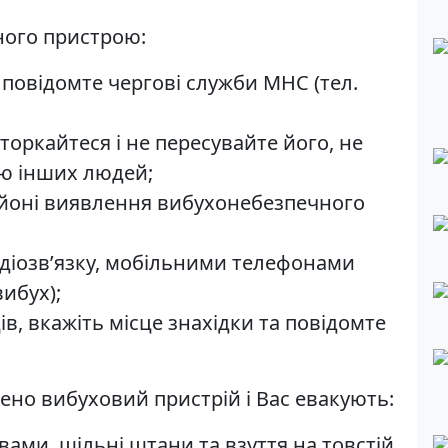
ного пристрою:
 повідомте чергові служби МНС (тел.
 торкайтеся і не пересувайте його, не
ою інших людей;
районі виявлення вибухонебезпечного
адіозв’язку, мобільними телефонами
ибух);
в, вкажіть місце знахідки та повідомте
ено вибуховий пристрій і Вас евакують:
вами, щільні штани та взуття на товстій