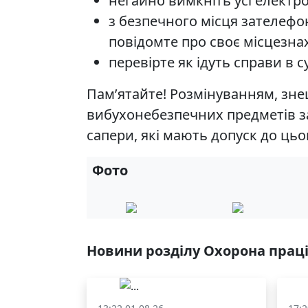
негайно вимкніть усі електро
з безпечного місця зателефо
повідомте про своє місцезна
перевірте як ідуть справи в 
Пам’ятайте! Розмінуванням, з
вибухонебезпечних предметів за
сапери, які мають допуск до цьог
Фото
Новини розділу Охорона прац