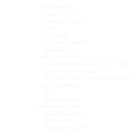
Освітнє середовище
Поради психолога
Статут та структура
Гуртки
Моніторинг
Шкільне харчування
Навчальна робота
Педагогічна діяльність
Професійний розвиток педагогічних праці
Учнівське самоврядування
«Lviv School Quiz» (Львівський шкільний кв
Системи оцінювання
НМТ
Оцінювання НУШ
Управлінські процеси
Фінансова звітність
Охорона праці
Номенклатура справ