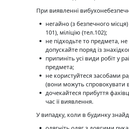
При виявленні вибухонебезпеч
негайно (з безпечного місця)
101), міліцію (тел.102);
не підходьте то предмета, не
допускайте поряд із знахідк
припиніть усі види робіт у 
предмета;
не користуйтеся засобами р
(вони можуть спровокувати в
дочекайтеся прибуття фахівці
час її виявлення.
У випадку, коли в будинку знайд
одягніть одяг з довгими рука