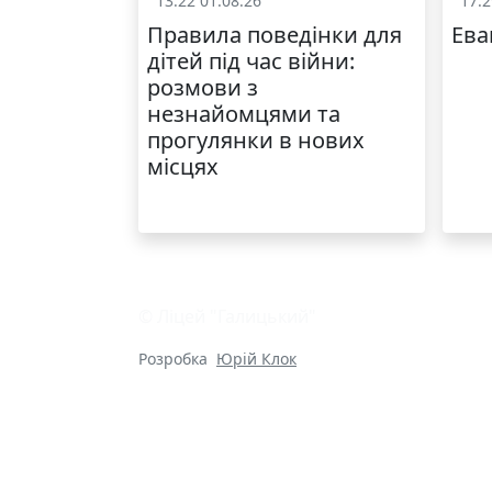
13:22 01.08.26
17:2
Охорона праці
Правила поведінки для
Ева
дітей під час війни:
розмови з
незнайомцями та
прогулянки в нових
місцях
© Ліцей "Галицький"
Розробка
Юрій Клок