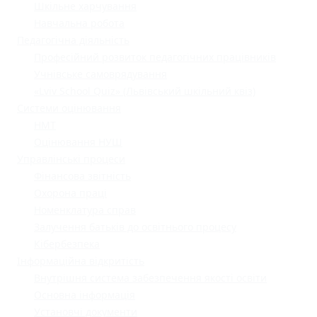
Шкільне харчування
Навчальна робота
Педагогічна діяльність
Професійний розвиток педагогічних працівників
Учнівське самоврядування
«Lviv School Quiz» (Львівський шкільний квіз)
Системи оцінювання
НМТ
Оцінювання НУШ
Управлінські процеси
Фінансова звітність
Охорона праці
Номенклатура справ
Залучення батьків до освітнього процесу
Кібербезпека
Інформаційна відкритість
Внутрішня система забезпечення якості освіти
Основна інформація
Установчі документи