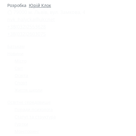
Розробка
Юрій Клок
79000 м. Львів, вул. Замкова, 4
nvk_halycka@ukr.net
+38(032)2553628
+38(032)2603075
Батькам
Новини
Місто
Світ
Освіта
Спорт
Життя школи
Освітнє середовище
Поради психолога
Статут та структура
Гуртки
Моніторинг