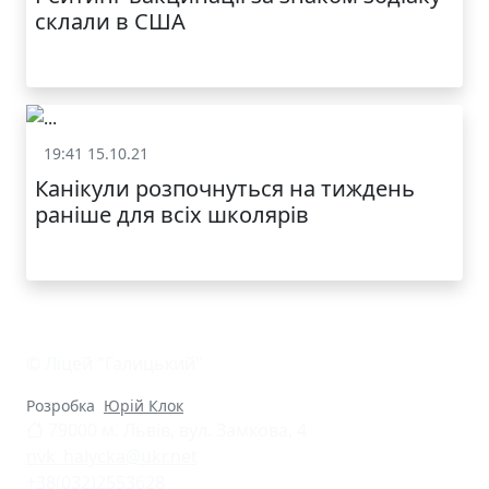
склали в США
19:41 15.10.21
Місто
Канікули розпочнуться на тиждень
раніше для всіх школярів
© Ліцей "Галицький"
Розробка
Юрій Клок
79000 м. Львів, вул. Замкова, 4
nvk_halycka@ukr.net
+38(032)2553628