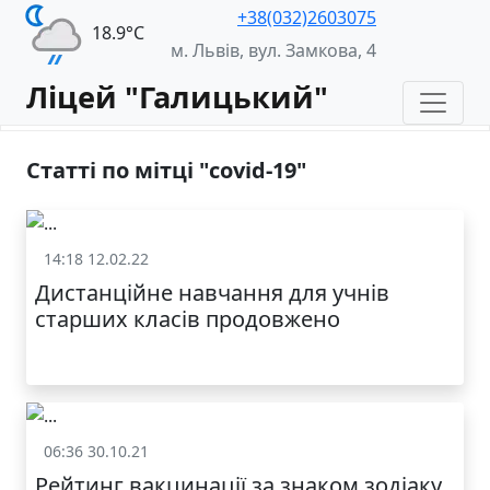
+38(032)2603075
18.9°С
м. Львів, вул. Замкова, 4
Ліцей "Галицький"
Статті по мітці "covid-19"
14:18 12.02.22
Освіта
Дистанційне навчання для учнів
старших класів продовжено
06:36 30.10.21
Світ
Рейтинг вакцинації за знаком зодіаку