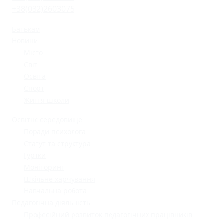
+38(032)2603075
Батькам
Новини
Місто
Світ
Освіта
Спорт
Життя школи
Освітнє середовище
Поради психолога
Статут та структура
Гуртки
Моніторинг
Шкільне харчування
Навчальна робота
Педагогічна діяльність
Професійний розвиток педагогічних працівників