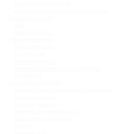
Учнівське самоврядування
«Lviv School Quiz» (Львівський шкільний квіз)
Системи оцінювання
НМТ
Оцінювання НУШ
Управлінські процеси
Фінансова звітність
Охорона праці
Номенклатура справ
Залучення батьків до освітнього процесу
Кібербезпека
Інформаційна відкритість
Внутрішня система забезпечення якості освіти
Основна інформація
Установчі документи
Структура і органи управління
Матеріально-технічна база
Вакансії
Кадровий склад