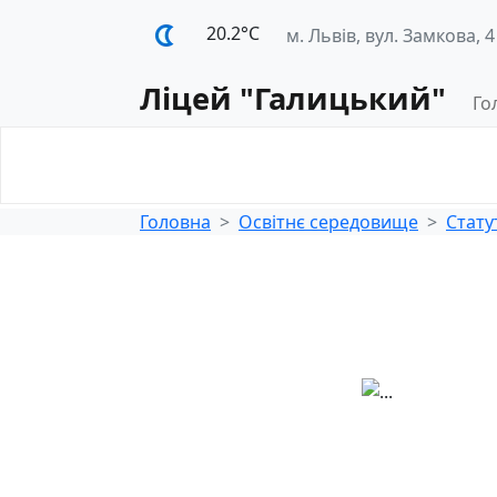
20.2°С
м. Львів, вул. Замкова, 4
Ліцей "Галицький"
Го
Освітнє
Педагогічна
середовище
діяльність
Головна
Освітнє середовище
Стату