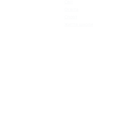
Світ
Освіта
Спорт
Життя школи
КАТАЛОГ