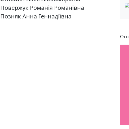
к Повержук Романія Романівна
 Позняк Анна Геннадіївна
Ого