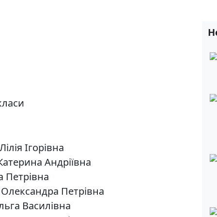
Н
класи
Лілія Ігорівна
 Катерина Андріївна
а Петрівна
а Олександра Петрівна
Ольга Василівна