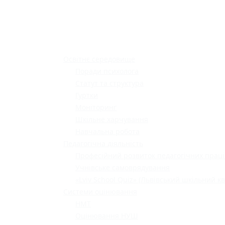
Освітнє середовище
Поради психолога
Статут та структура
Гуртки
Моніторинг
Шкільне харчування
Навчальна робота
Педагогічна діяльність
Професійний розвиток педагогічних праці
Учнівське самоврядування
«Lviv School Quiz» (Львівський шкільний кв
Системи оцінювання
НМТ
Оцінювання НУШ