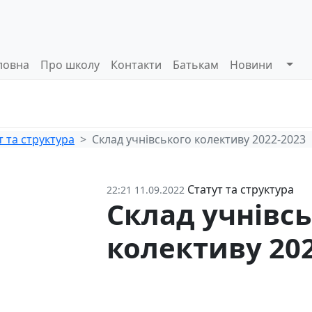
ловна
Про школу
Контакти
Батькам
Новини
Системи
Управлінські
Інформа
оцінювання
процеси
відкриті
т та структура
Склад учнівського колективу 2022-2023
Статут та структура
22:21 11.09.2022
Склад учнівс
колективу 202