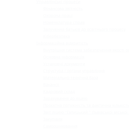
Управлінські процеси
Фінансова звітність
Охорона праці
Номенклатура справ
Залучення батьків до освітнього процесу
Кібербезпека
Інформаційна відкритість
Внутрішня система забезпечення якості о
Основна інформація
Установчі документи
Структура і органи управління
Матеріально-технічна база
Вакансії
Кадровий склад
Зарахування до ліцею
Проєктна потужність та фактична кількість
Звіт ліцею "Галицький " Львівської міської
Закупівля
Самооцінювання