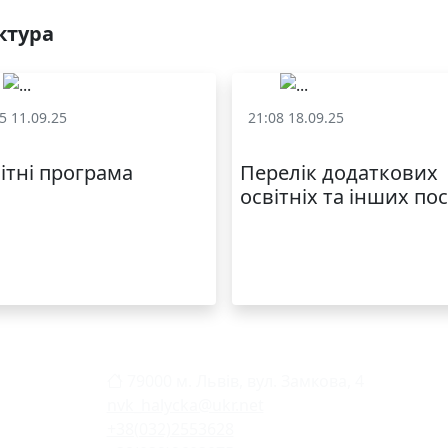
ктура
5 11.09.25
21:08 18.09.25
ут та структура
Статут та структура
ітні програма
Перелік додаткових
освітніх та інших по
79000 м. Львів, вул. Замкова, 4
nvk_halycka@ukr.net
+38(032)2553628