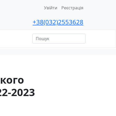
Увійти
Реєстрація
+38(032)2553628
ційна
сть
ького
2-2023