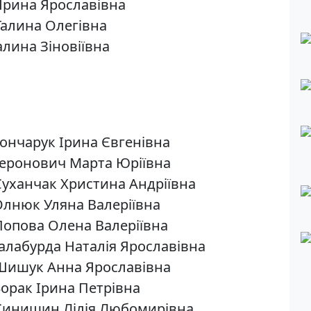
 Ярина Ярославівна
Галина Олегівна
алина Зіновіївна
Гончарук Ірина Євгенівна
 Геронович Марта Юріївна
 Суханчак Христина Андріївна
 Олнюк Уляна Валеріївна
 Попова Олена Валеріївна
Галабурда Наталія Ярославівна
 Шишук Анна Ярославівна
Борак Ірина Петрівна
 Синишин Лілія Любомирівна