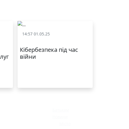
ЯКІСТЬ ТА КРАСА
У ЛЬВОВІ
14:57 01.05.25
Статут та структура
Кібербезпека під час
слуг
війни
МОДНИЙ ДИТЯЧИЙ
ОДЯГ ПО
ДОСТУПНІЙ ЦІНІ
Батькам
Новини
Місто