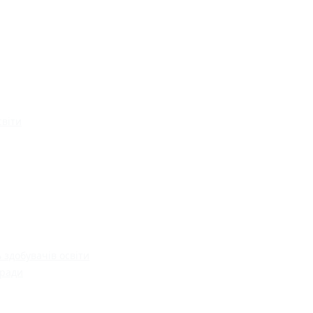
світи
 здобувачів освіти
 ради