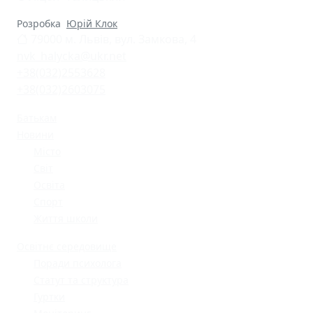
Розробка
Юрій Клок
79000 м. Львів, вул. Замкова, 4
nvk_halycka@ukr.net
+38(032)2553628
+38(032)2603075
Батькам
Новини
Місто
Світ
Освіта
Спорт
Життя школи
Освітнє середовище
Поради психолога
Статут та структура
Гуртки