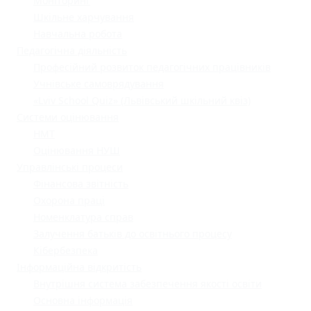
Моніторинг
Шкільне харчування
Навчальна робота
Педагогічна діяльність
Професійний розвиток педагогічних працівників
Учнівське самоврядування
«Lviv School Quiz» (Львівський шкільний квіз)
Системи оцінювання
НМТ
Оцінювання НУШ
Управлінські процеси
Фінансова звітність
Охорона праці
Номенклатура справ
Залучення батьків до освітнього процесу
Кібербезпека
Інформаційна відкритість
Внутрішня система забезпечення якості освіти
Основна інформація