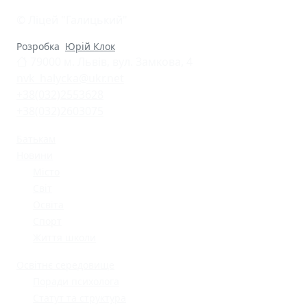
© Ліцей "Галицький"
Розробка
Юрій Клок
79000 м. Львів, вул. Замкова, 4
nvk_halycka@ukr.net
+38(032)2553628
+38(032)2603075
Батькам
Новини
Місто
Світ
Освіта
Спорт
Життя школи
Освітнє середовище
Поради психолога
Статут та структура