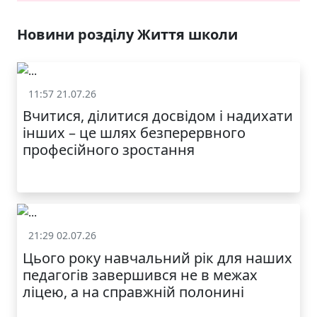
ЯКІСТЬ ТА КРАСА
У ЛЬВОВІ
Новини розділу Життя школи
11:57 21.07.26
Життя школи
Вчитися, ділитися досвідом і надихати
інших – це шлях безперервного
професійного зростання
21:29 02.07.26
Життя школи
Цього року навчальний рік для наших
МОДНИЙ ДИТЯЧИЙ
педагогів завершився не в межах
ОДЯГ ПО
ДОСТУПНІЙ ЦІНІ
ліцею, а на справжній полонині