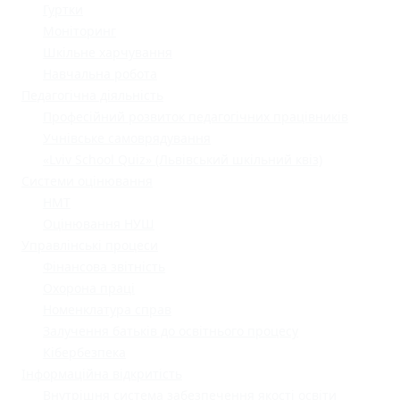
Гуртки
Моніторинг
Шкільне харчування
Навчальна робота
Педагогічна діяльність
Професійний розвиток педагогічних працівників
Учнівське самоврядування
«Lviv School Quiz» (Львівський шкільний квіз)
Системи оцінювання
НМТ
Оцінювання НУШ
Управлінські процеси
Фінансова звітність
Охорона праці
Номенклатура справ
Залучення батьків до освітнього процесу
Кібербезпека
Інформаційна відкритість
Внутрішня система забезпечення якості освіти