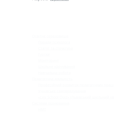
Освітнє середовище
Поради психолога
Статут та структура
Гуртки
Моніторинг
Шкільне харчування
Навчальна робота
Педагогічна діяльність
Професійний розвиток педагогічних праці
Учнівське самоврядування
«Lviv School Quiz» (Львівський шкільний кв
Системи оцінювання
НМТ