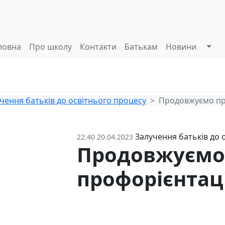
ловна
Про школу
Контакти
Батькам
Новини
Системи
Управлінські
Інформа
оцінювання
процеси
відкриті
чення батьків до освітнього процесу
Продовжуємо про
Залучення батьків до 
22:40 20.04.2023
Продовжуємо
профорієнтаці