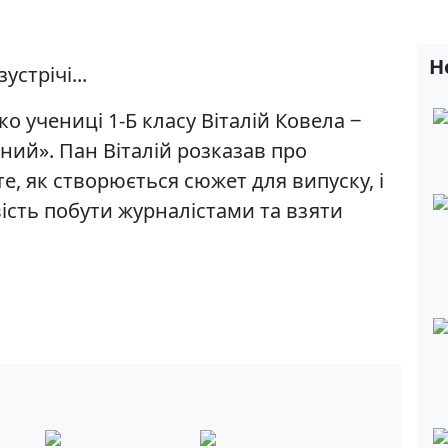
Н
стрічі...
о учениці 1-Б класу Віталій Ковела ‒
ний». Пан Віталій розказав про
те, як створюється сюжет для випуску, і
ість побути журналістами та взяти