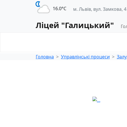
16.0°С
м. Львів, вул. Замкова, 4
Ліцей "Галицький"
Го
Освітнє
Педагогічна
середовище
діяльність
Головна
Управлінські процеси
Залу