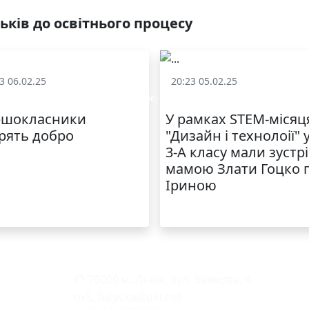
ьків до освітнього процесу
3 06.02.25
20:23 05.02.25
чення батьків до освітнього процесу
Залучення батьків до освітньог
ршокласники
У рамках STEM-місяц
рять добро
"Дизайн і технолоії" 
3-А класу мали зустрі
мамою Злати Гоцко 
Іриною
79000 м. Львів, вул. Замкова, 4
nvk_halycka@ukr.net