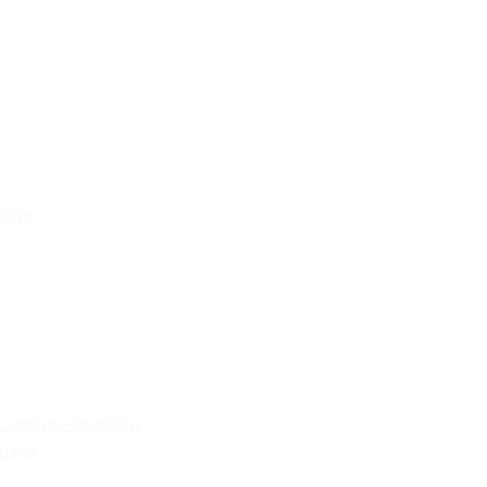
світи
 здобувачів освіти
 ради