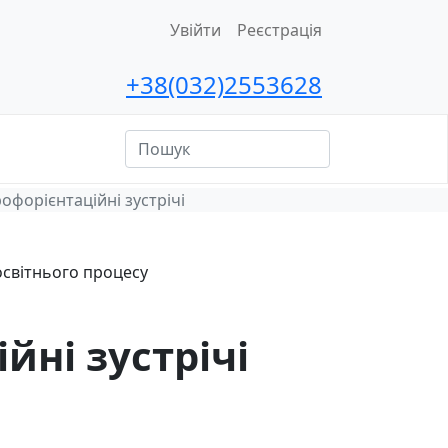
Увійти
Реєстрація
+38(032)2553628
ційна
сть
форієнтаційні зустрічі
освітнього процесу
йні зустрічі