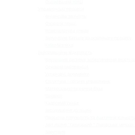
Оцінювання НУШ
Управлінські процеси
Фінансова звітність
Охорона праці
Номенклатура справ
Залучення батьків до освітнього процесу
Кібербезпека
Інформаційна відкритість
Внутрішня система забезпечення якості о
Основна інформація
Установчі документи
Структура і органи управління
Матеріально-технічна база
Вакансії
Кадровий склад
Зарахування до ліцею
Проєктна потужність та фактична кількість
Звіт ліцею "Галицький " Львівської міської
Закупівля