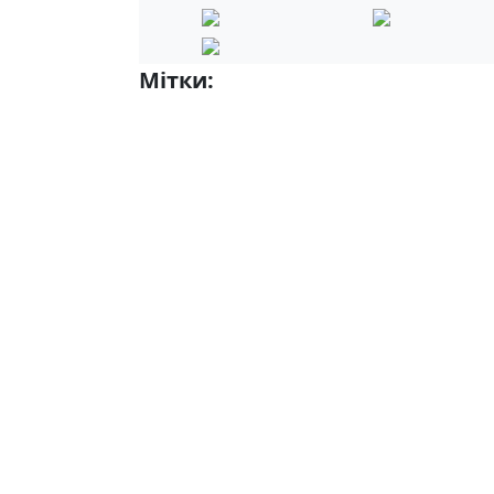
Мітки:
5-Б