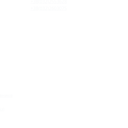
+38(032)2553628
+38(032)2603075
вників
із)