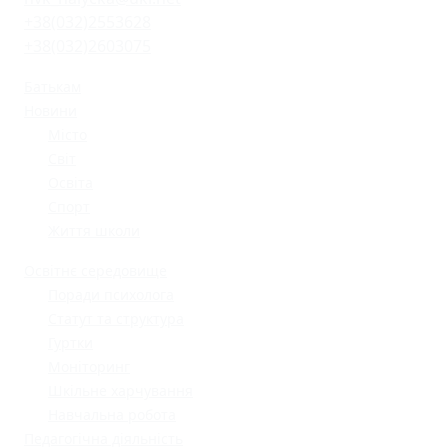
+38(032)2553628
+38(032)2603075
Батькам
Новини
Місто
Світ
Освіта
Спорт
Життя школи
Освітнє середовище
Поради психолога
Статут та структура
Гуртки
Моніторинг
Шкільне харчування
Навчальна робота
Педагогічна діяльність