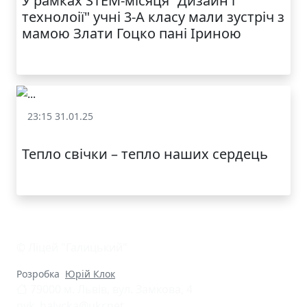
У рамках STEM-місяця "Дизайн і
технолоії" учні 3-А класу мали зустріч з
мамою Злати Гоцко пані Іриною
КАТАЛОГ
23:15 31.01.25
Залучення батьків до освітнього процесу
Тепло свічки – тепло наших сердець
© Ліцей "Галицький"
Розробка
Юрій Клок
79000 м. Львів, вул. Замкова, 4
nvk_halycka@ukr.net