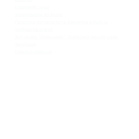
Кадровий склад
Зарахування до ліцею
Проєктна потужність та фактична кількість
здобувачів освіти
Звіт ліцею "Галицький " Львівської міської ради
Закупівля
Самооцінювання