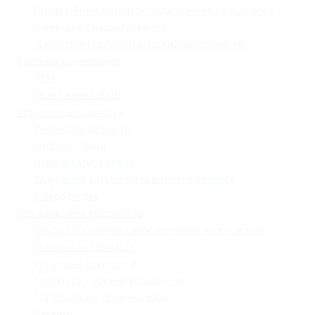
Професійний розвиток педагогічних працівників
Учнівське самоврядування
«Lviv School Quiz» (Львівський шкільний квіз)
Системи оцінювання
НМТ
Оцінювання НУШ
Управлінські процеси
Фінансова звітність
Охорона праці
Номенклатура справ
Залучення батьків до освітнього процесу
Кібербезпека
Інформаційна відкритість
Внутрішня система забезпечення якості освіти
Основна інформація
Установчі документи
Структура і органи управління
Матеріально-технічна база
Вакансії