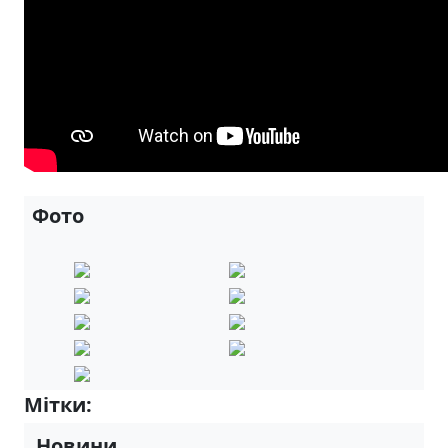
Фото
Мітки:
5-А
Новини