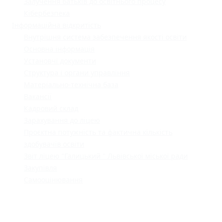
Залучення батьків до освітнього процесу
Кібербезпека
Інформаційна відкритість
Внутрішня система забезпечення якості освіти
Основна інформація
Установчі документи
Структура і органи управління
Матеріально-технічна база
Вакансії
Кадровий склад
Зарахування до ліцею
Проєктна потужність та фактична кількість
здобувачів освіти
Звіт ліцею "Галицький " Львівської міської ради
Закупівля
Самооцінювання