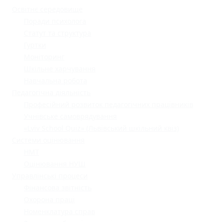
Освітнє середовище
Поради психолога
Статут та структура
Гуртки
Моніторинг
Шкільне харчування
Навчальна робота
Педагогічна діяльність
Професійний розвиток педагогічних працівників
Учнівське самоврядування
«Lviv School Quiz» (Львівський шкільний квіз)
Системи оцінювання
НМТ
Оцінювання НУШ
Управлінські процеси
Фінансова звітність
Охорона праці
Номенклатура справ