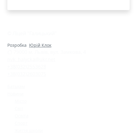
© Ліцей "Галицький"
Розробка
Юрій Клок
79000 м. Львів, вул. Замкова, 4
nvk_halycka@ukr.net
+38(032)2553628
+38(032)2603075
Батькам
Новини
Місто
Світ
Освіта
Спорт
Життя школи