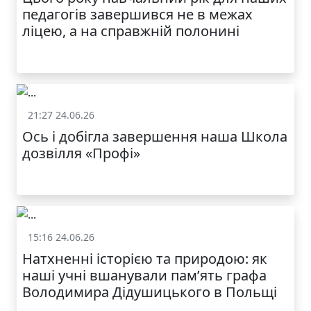
МОДНИЙ ДИТЯЧИЙ
педагогів завершився не в межах
ОДЯГ ПО
ДОСТУПНІЙ ЦІНІ
ліцею, а на справжній полонині
21:27 24.06.26
Життя школи
Ось і добігла завершення наша Школа
дозвілля «Профі»
КАТАЛОГ
15:16 24.06.26
Життя школи
Натхненні історією та природою: як
наші учні вшанували пам’ять графа
Володимира Дідушицького в Польщі