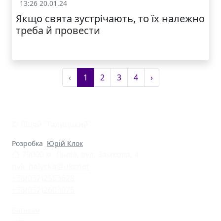
13:26 20.01.24
Життя школи
Якщо свята зустрічають, то їх належно
треба й провести
‹
1
2
3
4
›
© Ліцей "Галицький"
Розробка
Юрій Клок
79000 м. Львів, вул. Замкова, 4
nvk_halycka@ukr.net
+38(032)2553628
+38(032)2603075
Батькам