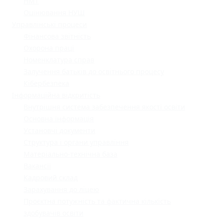
НМТ
Оцінювання НУШ
Управлінські процеси
Фінансова звітність
Охорона праці
Номенклатура справ
Залучення батьків до освітнього процесу
Кібербезпека
Інформаційна відкритість
Внутрішня система забезпечення якості освіти
Основна інформація
Установчі документи
Структура і органи управління
Матеріально-технічна база
Вакансії
Кадровий склад
Зарахування до ліцею
Проєктна потужність та фактична кількість
здобувачів освіти