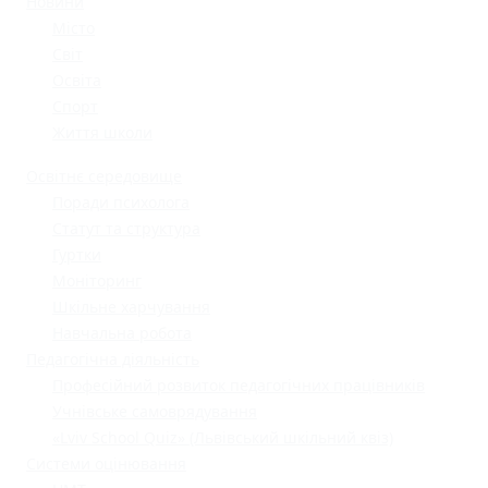
Новини
Місто
Світ
Освіта
Спорт
Життя школи
Освітнє середовище
Поради психолога
Статут та структура
Гуртки
Моніторинг
Шкільне харчування
Навчальна робота
Педагогічна діяльність
Професійний розвиток педагогічних працівників
Учнівське самоврядування
«Lviv School Quiz» (Львівський шкільний квіз)
Системи оцінювання