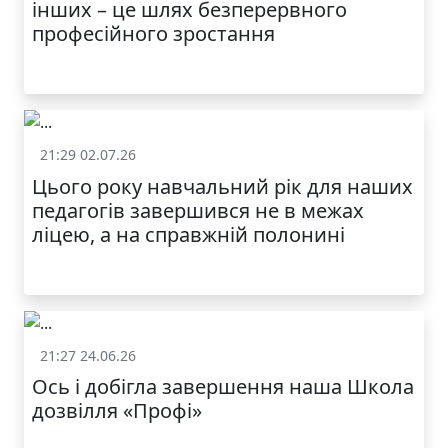
інших – це шлях безперервного
професійного зростання
21:29 02.07.26
Життя школи
Цього року навчальний рік для наших
МОДНИЙ ДИТЯЧИЙ
педагогів завершився не в межах
ОДЯГ ПО
ДОСТУПНІЙ ЦІНІ
ліцею, а на справжній полонині
21:27 24.06.26
Життя школи
Ось і добігла завершення наша Школа
дозвілля «Профі»