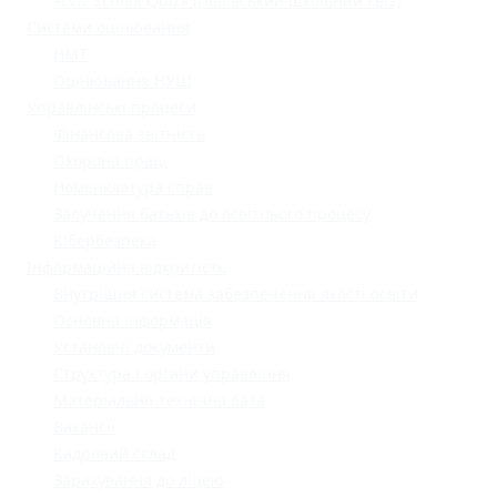
«Lviv School Quiz» (Львівський шкільний квіз)
Системи оцінювання
НМТ
Оцінювання НУШ
Управлінські процеси
Фінансова звітність
Охорона праці
Номенклатура справ
Залучення батьків до освітнього процесу
Кібербезпека
Інформаційна відкритість
Внутрішня система забезпечення якості освіти
Основна інформація
Установчі документи
Структура і органи управління
Матеріально-технічна база
Вакансії
Кадровий склад
Зарахування до ліцею