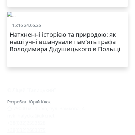
КАТАЛОГ
15:16 24.06.26
Життя школи
Натхненні історією та природою: як
наші учні вшанували пам’ять графа
Володимира Дідушицького в Польщі
© Ліцей "Галицький"
Розробка
Юрій Клок
79000 м. Львів, вул. Замкова, 4
nvk_halycka@ukr.net
+38(032)2553628
+38(032)2603075