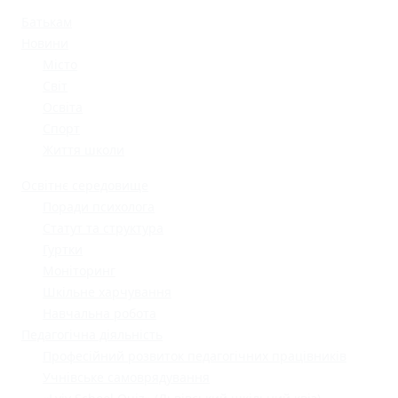
Батькам
Новини
Місто
Світ
Освіта
Спорт
Життя школи
Освітнє середовище
Поради психолога
Статут та структура
Гуртки
Моніторинг
Шкільне харчування
Навчальна робота
Педагогічна діяльність
Професійний розвиток педагогічних працівників
Учнівське самоврядування