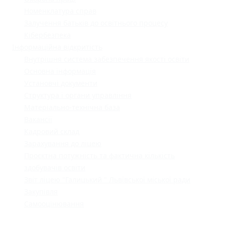
Номенклатура справ
Залучення батьків до освітнього процесу
Кібербезпека
Інформаційна відкритість
Внутрішня система забезпечення якості освіти
Основна інформація
Установчі документи
Структура і органи управління
Матеріально-технічна база
Вакансії
Кадровий склад
Зарахування до ліцею
Проєктна потужність та фактична кількість
здобувачів освіти
Звіт ліцею "Галицький " Львівської міської ради
Закупівля
Самооцінювання