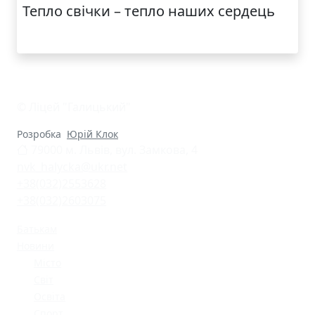
Тепло свічки – тепло наших сердець
© Ліцей "Галицький"
Розробка
Юрій Клок
79000 м. Львів, вул. Замкова, 4
nvk_halycka@ukr.net
+38(032)2553628
+38(032)2603075
Батькам
Новини
Місто
Світ
Освіта
Спорт