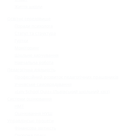
Життя школи
Освітнє середовище
Поради психолога
Статут та структура
Гуртки
Моніторинг
Шкільне харчування
Навчальна робота
Педагогічна діяльність
Професійний розвиток педагогічних працівників
Учнівське самоврядування
«Lviv School Quiz» (Львівський шкільний квіз)
Системи оцінювання
НМТ
Оцінювання НУШ
Управлінські процеси
Фінансова звітність
Охорона праці