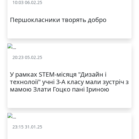
10:03 06.02.25
МОДНИЙ ДИТЯЧИЙ
Залучення батьків до освітнього процесу
ОДЯГ ПО
ДОСТУПНІЙ ЦІНІ
Першокласники творять добро
20:23 05.02.25
Залучення батьків до освітнього процесу
У рамках STEM-місяця "Дизайн і
технолоії" учні 3-А класу мали зустріч з
мамою Злати Гоцко пані Іриною
КАТАЛОГ
23:15 31.01.25
Залучення батьків до освітнього процесу