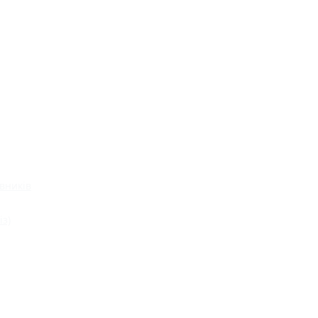
вників
із)