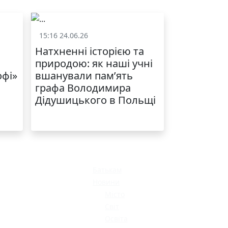
15:16 24.06.26
и
Життя школи
Натхненні історією та
природою: як наші учні
офі»
вшанували пам’ять
графа Володимира
Дідушицького в Польщі
Батькам
Новини
Місто
Світ
Освіта