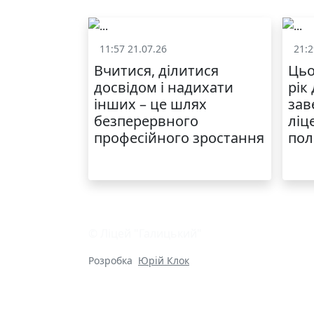
11:57 21.07.26
21:2
Життя школи
Вчитися, ділитися
Цьо
досвідом і надихати
рік
інших – це шлях
зав
безперервного
ліц
професійного зростання
пол
© Ліцей "Галицький"
Розробка
Юрій Клок