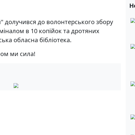
Н
" долучився до волонтерського збору
міналом в 10 копійок та дротяних
вська обласна бібліотека.
зом ми сила!