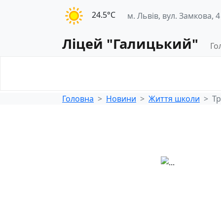
24.5°С
м. Львів, вул. Замкова, 4
Ліцей "Галицький"
Го
Освітнє
Педагогічна
середовище
діяльність
Головна
Новини
Життя школи
Тр