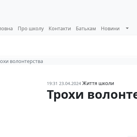
ловна
Про школу
Контакти
Батькам
Новини
Системи
Управлінські
Інформа
оцінювання
процеси
відкриті
охи волонтерства
Життя школи
19:31 23.04.2024
Трохи волонт