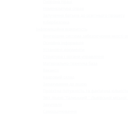
Охорона праці
Номенклатура справ
Залучення батьків до освітнього процесу
Кібербезпека
Інформаційна відкритість
Внутрішня система забезпечення якості о
Основна інформація
Установчі документи
Структура і органи управління
Матеріально-технічна база
Вакансії
Кадровий склад
Зарахування до ліцею
Проєктна потужність та фактична кількість
Звіт ліцею "Галицький " Львівської міської
Закупівля
Самооцінювання