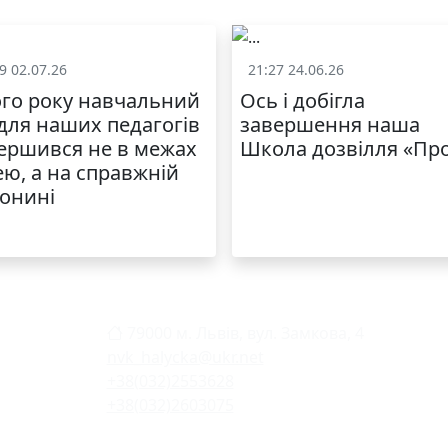
9 02.07.26
21:27 24.06.26
Життя школи
Життя школ
го року навчальний
Ось і добігла
 для наших педагогів
завершення наша
ершився не в межах
Школа дозвілля «Пр
ею, а на справжній
онині
79000 м. Львів, вул. Замкова, 4
nvk_halycka@ukr.net
+38(032)2553628
+38(032)2603075