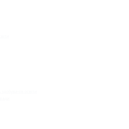
світи
 здобувачів освіти
 ради