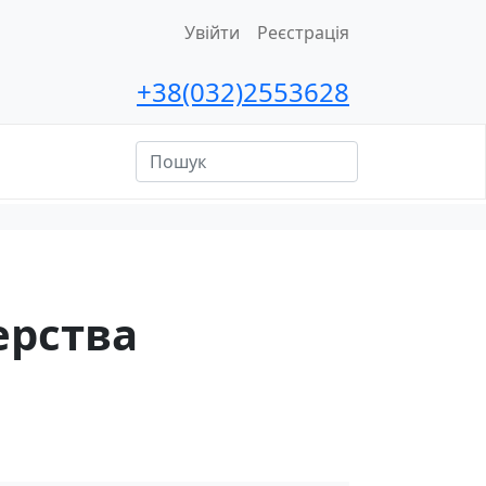
Увійти
Реєстрація
+38(032)2553628
ційна
сть
ерства