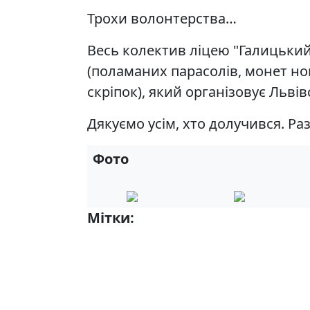
Трохи волонтерства…
Весь колектив ліцею "Галицький
(поламаних парасолів, монет но
скріпок), який організовує Льві
Дякуємо усім, хто долучився. Ра
Фото
Мітки:
Волонтерство