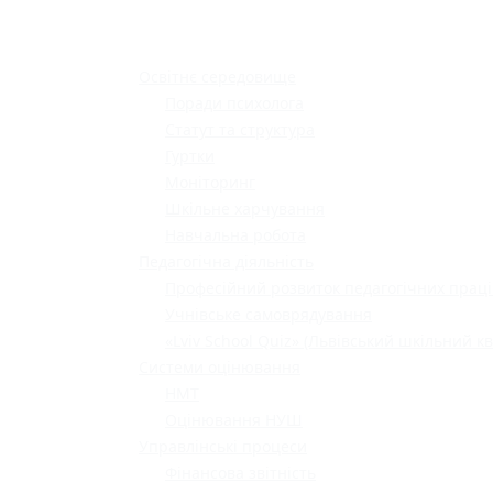
Освітнє середовище
Поради психолога
Статут та структура
Гуртки
Моніторинг
Шкільне харчування
Навчальна робота
Педагогічна діяльність
Професійний розвиток педагогічних праці
Учнівське самоврядування
«Lviv School Quiz» (Львівський шкільний кв
Системи оцінювання
НМТ
Оцінювання НУШ
Управлінські процеси
Фінансова звітність