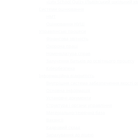
«Lviv School Quiz» (Львівський шкільний кв
Системи оцінювання
НМТ
Оцінювання НУШ
Управлінські процеси
Фінансова звітність
Охорона праці
Номенклатура справ
Залучення батьків до освітнього процесу
Кібербезпека
Інформаційна відкритість
Внутрішня система забезпечення якості о
Основна інформація
Установчі документи
Структура і органи управління
Матеріально-технічна база
Вакансії
Кадровий склад
Зарахування до ліцею