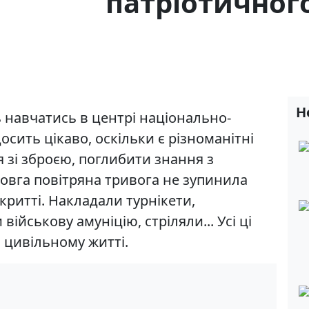
патріотичног
Н
ь навчатись в центрі національно-
сить цікаво, оскільки є різноманітні
 зі зброєю, поглибити знання з
довга повітряна тривога не зупинила
критті. Накладали турнікети,
військову амуніцію, стріляли... Усі ці
 цивільному житті.