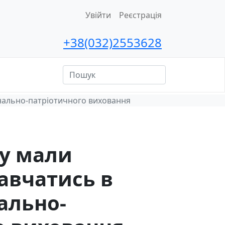
Увійти
Реєстрація
+38(032)2553628
ційна
сть
онально-патріотичного виховання
су мали
авчатись в
ально-