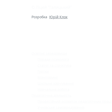
© Ліцей "Галицький"
Розробка
Юрій Клок
Освітнє середовище
Поради психолога
Статут та структура
Гуртки
Моніторинг
Шкільне харчування
Навчальна робота
Педагогічна діяльність
Професійний розвиток педагогічних праці
Учнівське самоврядування