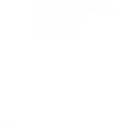
79000 м. Львів, вул. Замкова, 4
nvk_halycka@ukr.net
+38(032)2553628
+38(032)2603075
вників