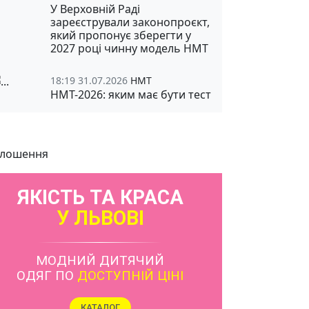
У Верховній Раді
зареєстрували законопроєкт,
який пропонує зберегти у
2027 році чинну модель НМТ
18:19 31.07.2026
НМТ
НМТ-2026: яким має бути тест
лошення
ЯКІСТЬ ТА КРАСА
У ЛЬВОВІ
МОДНИЙ ДИТЯЧИЙ
ОДЯГ ПО
ДОСТУПНІЙ ЦІНІ
КАТАЛОГ