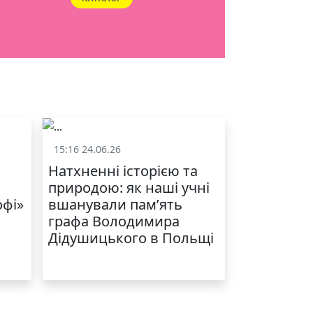
15:16 24.06.26
и
Життя школи
Натхненні історією та
природою: як наші учні
офі»
вшанували пам’ять
графа Володимира
Дідушицького в Польщі