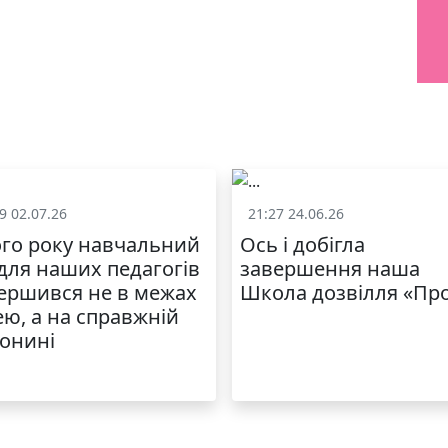
9 02.07.26
21:27 24.06.26
Життя школи
Життя школ
го року навчальний
Ось і добігла
 для наших педагогів
завершення наша
ершився не в межах
Школа дозвілля «Пр
ею, а на справжній
онині