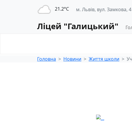
21.2°С
м. Львів, вул. Замкова, 4
Ліцей "Галицький"
Го
Освітнє
Педагогічна
середовище
діяльність
Головна
Новини
Життя школи
Уч