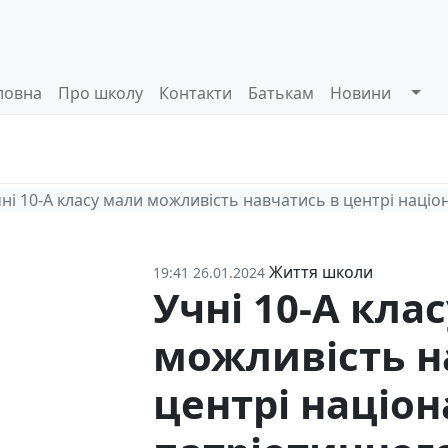
ловна
Про школу
Контакти
Батькам
Новини
Системи
Управлінські
Інформа
оцінювання
процеси
відкриті
ні 10-А класу мали можливість навчатись в центрі наці
Життя школи
19:41 26.01.2024
Учні 10-А кла
можливість н
центрі націон