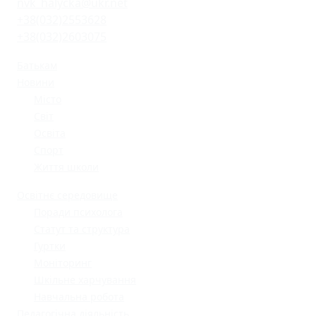
nvk_halycka@ukr.net
+38(032)2553628
+38(032)2603075
Батькам
Новини
Місто
Світ
Освіта
Спорт
Життя школи
Освітнє середовище
Поради психолога
Статут та структура
Гуртки
Моніторинг
Шкільне харчування
Навчальна робота
Педагогічна діяльність