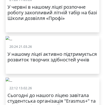
У червні в нашому ліцеї розпочне
роботу захопливий літній табір на базі
Школи дозвілля «Профі»
20:24 21.03.26
Батькам
У нашому ліцеї активно підтримується
МОДНИЙ ДИТЯЧИЙ
розвиток творчих здібностей учнів
ОДЯГ ПО
ДОСТУПНІЙ ЦІНІ
22:12 13.02.26
Батькам
Сьогодні до нашого ліцею завітала
студентська організація "Erasmus+" та