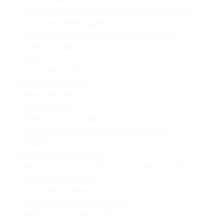
Професійний розвиток педагогічних працівників
Учнівське самоврядування
«Lviv School Quiz» (Львівський шкільний квіз)
Системи оцінювання
НМТ
Оцінювання НУШ
Управлінські процеси
Фінансова звітність
Охорона праці
Номенклатура справ
Залучення батьків до освітнього процесу
Кібербезпека
Інформаційна відкритість
Внутрішня система забезпечення якості освіти
Основна інформація
Установчі документи
Структура і органи управління
Матеріально-технічна база