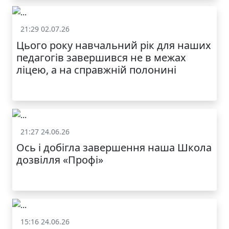
21:29 02.07.26
Життя школи
Цього року навчальний рік для наших
МОДНИЙ ДИТЯЧИЙ
педагогів завершився не в межах
ОДЯГ ПО
ДОСТУПНІЙ ЦІНІ
ліцею, а на справжній полонині
21:27 24.06.26
Життя школи
Ось і добігла завершення наша Школа
дозвілля «Профі»
КАТАЛОГ
15:16 24.06.26
Життя школи