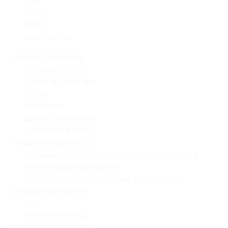
Освіта
Спорт
Життя школи
Освітнє середовище
Поради психолога
Статут та структура
Гуртки
Моніторинг
Шкільне харчування
Навчальна робота
Педагогічна діяльність
Професійний розвиток педагогічних працівників
Учнівське самоврядування
«Lviv School Quiz» (Львівський шкільний квіз)
Системи оцінювання
НМТ
Оцінювання НУШ
Управлінські процеси