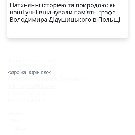
Натхненні історією та природою: як
наші учні вшанували пам’ять графа
Володимира Дідушицького в Польщі
© Ліцей "Галицький"
Розробка
Юрій Клок
79000 м. Львів, вул. Замкова, 4
nvk_halycka@ukr.net
+38(032)2553628
+38(032)2603075
Батькам
Новини
Місто
Світ