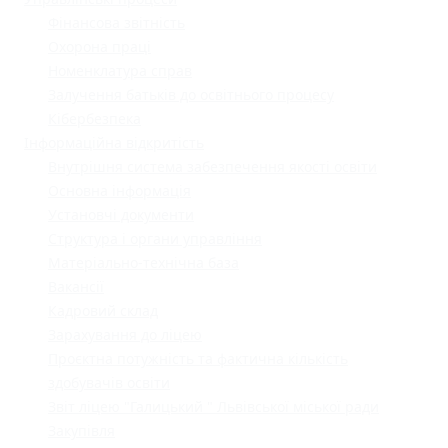
Фінансова звітність
Охорона праці
Номенклатура справ
Залучення батьків до освітнього процесу
Кібербезпека
Інформаційна відкритість
Внутрішня система забезпечення якості освіти
Основна інформація
Установчі документи
Структура і органи управління
Матеріально-технічна база
Вакансії
Кадровий склад
Зарахування до ліцею
Проєктна потужність та фактична кількість
здобувачів освіти
Звіт ліцею "Галицький " Львівської міської ради
Закупівля