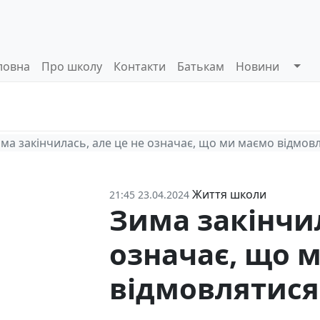
ловна
Про школу
Контакти
Батькам
Новини
Системи
Управлінські
Інформа
оцінювання
процеси
відкриті
ма закінчилась, але це не означає, що ми маємо відмов
Життя школи
21:45 23.04.2024
Зима закінчил
означає, що 
відмовлятися