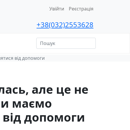
Увійти
Реєстрація
+38(032)2553628
ційна
сть
лятися від допомоги
ась, але це не
ми маємо
 від допомоги