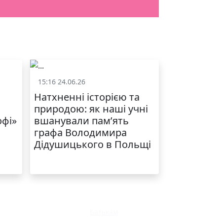
15:16 24.06.26
и
Життя школи
Натхненні історією та
природою: як наші учні
офі»
вшанували пам’ять
графа Володимира
Дідушицького в Польщі
Батькам