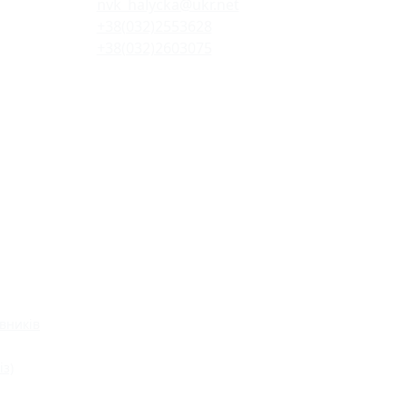
nvk_halycka@ukr.net
+38(032)2553628
+38(032)2603075
вників
із)