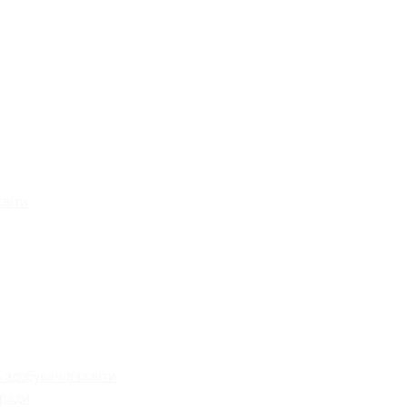
світи
 здобувачів освіти
 ради