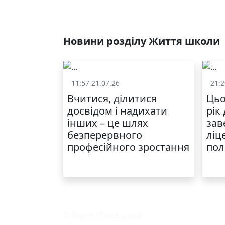
Новини розділу Життя школи
11:57 21.07.26
21:2
Життя школи
Вчитися, ділитися
Цьо
досвідом і надихати
рік
інших – це шлях
зав
безперервного
ліц
професійного зростання
пол
© Ліцей "Галицький"