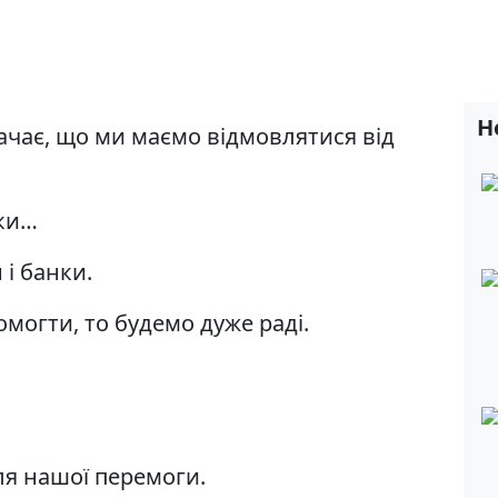
Н
начає, що ми маємо відмовлятися від
чки…
 і банки.
могти, то будемо дуже раді.
ля нашої перемоги.