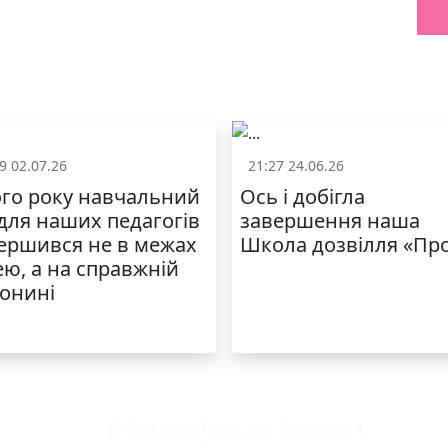
9 02.07.26
21:27 24.06.26
Життя школи
Життя школ
го року навчальний
Ось і добігла
 для наших педагогів
завершення наша
ершився не в межах
Школа дозвілля «Пр
ею, а на справжній
онині
79000 м. Львів, вул. Замкова, 4