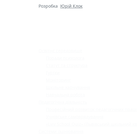
Розробка
Юрій Клок
Освітнє середовище
Поради психолога
Статут та структура
Гуртки
Моніторинг
Шкільне харчування
Навчальна робота
Педагогічна діяльність
Професійний розвиток педагогічних праці
Учнівське самоврядування
«Lviv School Quiz» (Львівський шкільний кв
Системи оцінювання