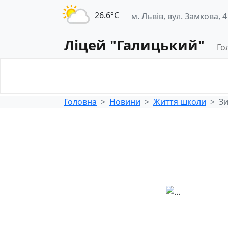
26.6°С
м. Львів, вул. Замкова, 4
Ліцей "Галицький"
Го
Освітнє
Педагогічна
середовище
діяльність
Головна
Новини
Життя школи
Зи