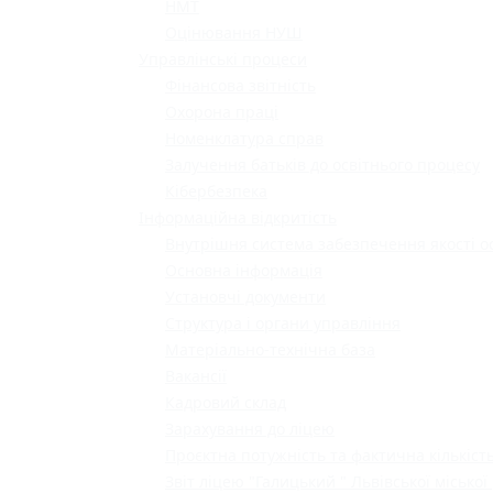
НМТ
Оцінювання НУШ
Управлінські процеси
Фінансова звітність
Охорона праці
Номенклатура справ
Залучення батьків до освітнього процесу
Кібербезпека
Інформаційна відкритість
Внутрішня система забезпечення якості о
Основна інформація
Установчі документи
Структура і органи управління
Матеріально-технічна база
Вакансії
Кадровий склад
Зарахування до ліцею
Проєктна потужність та фактична кількість
Звіт ліцею "Галицький " Львівської міської