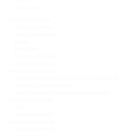
Життя школи
Освітнє середовище
Поради психолога
Статут та структура
Гуртки
Моніторинг
Шкільне харчування
Навчальна робота
Педагогічна діяльність
Професійний розвиток педагогічних працівників
Учнівське самоврядування
«Lviv School Quiz» (Львівський шкільний квіз)
Системи оцінювання
НМТ
Оцінювання НУШ
Управлінські процеси
Фінансова звітність
Охорона праці