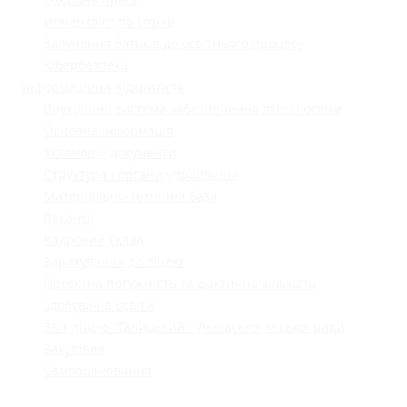
Номенклатура справ
Залучення батьків до освітнього процесу
Кібербезпека
Інформаційна відкритість
Внутрішня система забезпечення якості освіти
Основна інформація
Установчі документи
Структура і органи управління
Матеріально-технічна база
Вакансії
Кадровий склад
Зарахування до ліцею
Проєктна потужність та фактична кількість
здобувачів освіти
Звіт ліцею "Галицький " Львівської міської ради
Закупівля
Самооцінювання