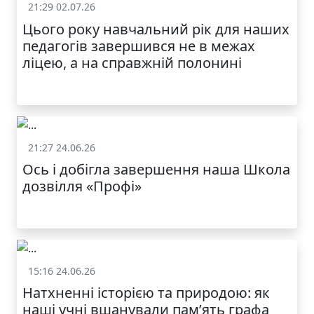
21:29 02.07.26
Життя школи
Цього року навчальний рік для наших
МОДНИЙ ДИТЯЧИЙ
педагогів завершився не в межах
ОДЯГ ПО
ДОСТУПНІЙ ЦІНІ
ліцею, а на справжній полонині
21:27 24.06.26
Життя школи
Ось і добігла завершення наша Школа
дозвілля «Профі»
КАТАЛОГ
15:16 24.06.26
Життя школи
Натхненні історією та природою: як
наші учні вшанували пам’ять графа