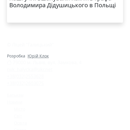
Володимира Дідушицького в Польщі
© Ліцей "Галицький"
Розробка
Юрій Клок
79000 м. Львів, вул. Замкова, 4
nvk_halycka@ukr.net
+38(032)2553628
+38(032)2603075
Батькам
Новини
Місто
Світ
Освіта
Спорт