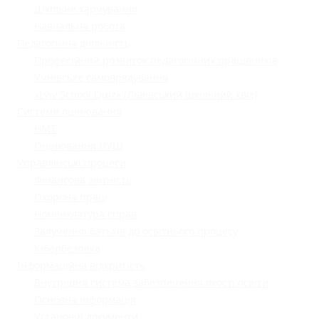
Шкільне харчування
Навчальна робота
Педагогічна діяльність
Професійний розвиток педагогічних працівників
Учнівське самоврядування
«Lviv School Quiz» (Львівський шкільний квіз)
Системи оцінювання
НМТ
Оцінювання НУШ
Управлінські процеси
Фінансова звітність
Охорона праці
Номенклатура справ
Залучення батьків до освітнього процесу
Кібербезпека
Інформаційна відкритість
Внутрішня система забезпечення якості освіти
Основна інформація
Установчі документи