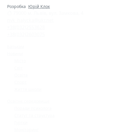
Розробка
Юрій Клок
79000 м. Львів, вул. Замкова, 4
nvk_halycka@ukr.net
+38(032)2553628
+38(032)2603075
Батькам
Новини
Місто
Світ
Освіта
Спорт
Життя школи
Освітнє середовище
Поради психолога
Статут та структура
Гуртки
Моніторинг