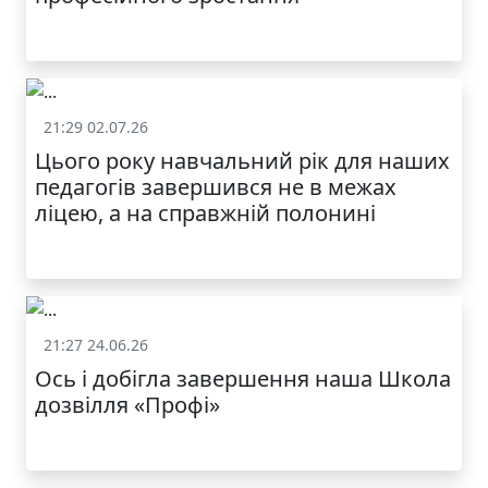
21:29 02.07.26
Життя школи
Цього року навчальний рік для наших
МОДНИЙ ДИТЯЧИЙ
педагогів завершився не в межах
ОДЯГ ПО
ДОСТУПНІЙ ЦІНІ
ліцею, а на справжній полонині
21:27 24.06.26
Життя школи
Ось і добігла завершення наша Школа
дозвілля «Профі»