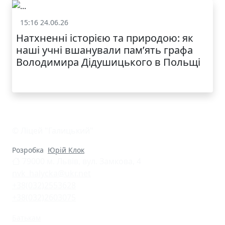
КАТАЛОГ
15:16 24.06.26
Життя школи
Натхненні історією та природою: як
наші учні вшанували пам’ять графа
Володимира Дідушицького в Польщі
© Ліцей "Галицький"
Розробка
Юрій Клок
79000 м. Львів, вул. Замкова, 4
nvk_halycka@ukr.net
+38(032)2553628
+38(032)2603075
Батькам