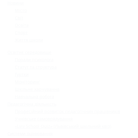
Новини
Місто
Світ
Освіта
Спорт
Життя школи
Освітнє середовище
Поради психолога
Статут та структура
Гуртки
Моніторинг
Шкільне харчування
Навчальна робота
Педагогічна діяльність
Професійний розвиток педагогічних працівників
Учнівське самоврядування
«Lviv School Quiz» (Львівський шкільний квіз)
Системи оцінювання