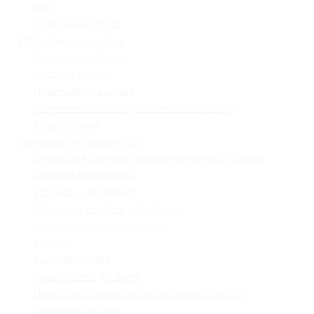
НМТ
Оцінювання НУШ
Управлінські процеси
Фінансова звітність
Охорона праці
Номенклатура справ
Залучення батьків до освітнього процесу
Кібербезпека
Інформаційна відкритість
Внутрішня система забезпечення якості освіти
Основна інформація
Установчі документи
Структура і органи управління
Матеріально-технічна база
Вакансії
Кадровий склад
Зарахування до ліцею
Проєктна потужність та фактична кількість
здобувачів освіти