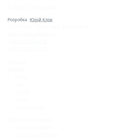
© Ліцей "Галицький"
Розробка
Юрій Клок
79000 м. Львів, вул. Замкова, 4
nvk_halycka@ukr.net
+38(032)2553628
+38(032)2603075
Батькам
Новини
Місто
Світ
Освіта
Спорт
Життя школи
Освітнє середовище
Поради психолога
Статут та структура