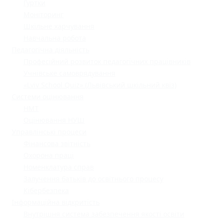
Гуртки
Моніторинг
Шкільне харчування
Навчальна робота
Педагогічна діяльність
Професійний розвиток педагогічних працівників
Учнівське самоврядування
«Lviv School Quiz» (Львівський шкільний квіз)
Системи оцінювання
НМТ
Оцінювання НУШ
Управлінські процеси
Фінансова звітність
Охорона праці
Номенклатура справ
Залучення батьків до освітнього процесу
Кібербезпека
Інформаційна відкритість
Внутрішня система забезпечення якості освіти