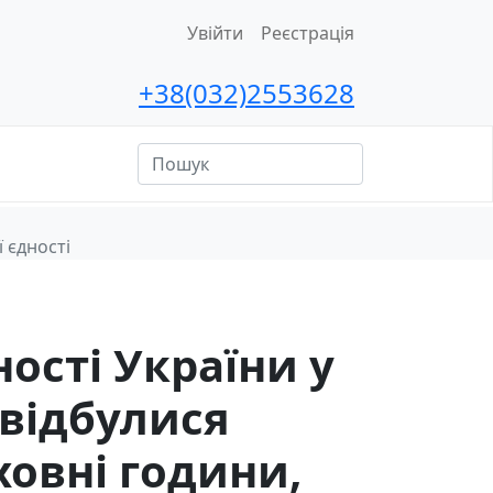
Увійти
Реєстрація
+38(032)2553628
ційна
сть
 єдності
ості України у
 відбулися
ховні години,