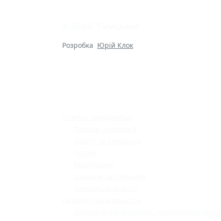
© Ліцей "Галицький"
Розробка
Юрій Клок
Освітнє середовище
Поради психолога
Статут та структура
Гуртки
Моніторинг
Шкільне харчування
Навчальна робота
Педагогічна діяльність
Професійний розвиток педагогічних праці