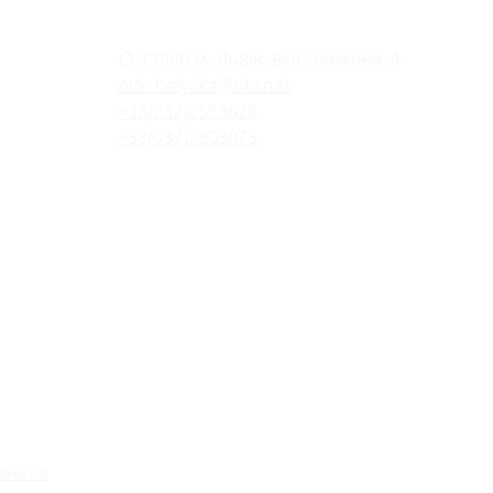
79000 м. Львів, вул. Замкова, 4
nvk_halycka@ukr.net
+38(032)2553628
+38(032)2603075
вників