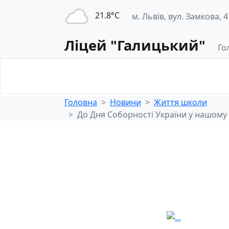
21.8°С
м. Львів, вул. Замкова, 4
Ліцей "Галицький"
Го
Освітнє
Педагогічна
середовище
діяльність
Головна
Новини
Життя школи
До Дня Соборності України у нашому л