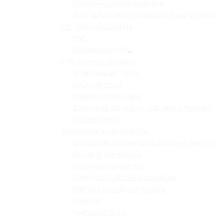
Учнівське самоврядування
«Lviv School Quiz» (Львівський шкільний кв
Системи оцінювання
НМТ
Оцінювання НУШ
Управлінські процеси
Фінансова звітність
Охорона праці
Номенклатура справ
Залучення батьків до освітнього процесу
Кібербезпека
Інформаційна відкритість
Внутрішня система забезпечення якості о
Основна інформація
Установчі документи
Структура і органи управління
Матеріально-технічна база
Вакансії
Кадровий склад