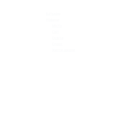
МОДНИЙ ДИТЯЧИЙ
ОДЯГ ПО
ДОСТУПНІЙ ЦІНІ
Батькам
Новини
Місто
Світ
Освіта
Спорт
Життя школи
КАТАЛОГ