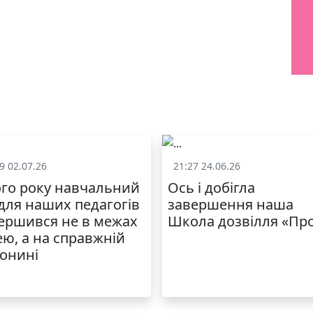
9 02.07.26
21:27 24.06.26
Життя школи
Життя школ
го року навчальний
Ось і добігла
 для наших педагогів
завершення наша
ершився не в межах
Школа дозвілля «Пр
ею, а на справжній
онині