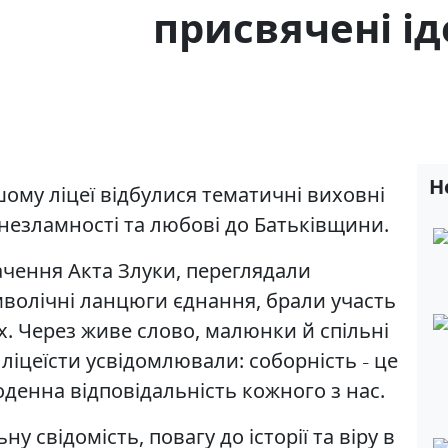
присвячені ід
Н
шому ліцеї відбулися тематичні виховні
, незламності та любові до Батьківщини.
ачення Акта Злуки, переглядали
волічні ланцюги єднання, брали участь
х. Через живе слово, малюнки й спільні
 ліцеїсти усвідомлювали: соборність
це
–
оденна відповідальність кожного з нас.
у свідомість, повагу до історії та віру в