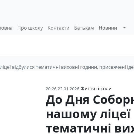
ловна
Про школу
Контакти
Батькам
Новини
Системи
Управлінські
Інформа
оцінювання
процеси
відкриті
іцеї відбулися тематичні виховні години, присвячені ідеї
Життя школи
20:26 22.01.2026
До Дня Соборн
нашому ліцеї
тематичні ви