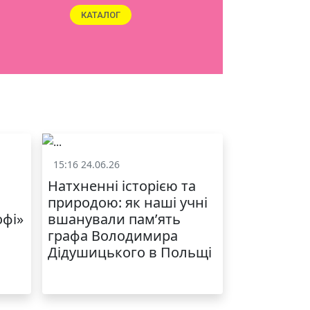
ЯКІСТЬ ТА КРАСА
У ЛЬВОВІ
15:16 24.06.26
и
Життя школи
Натхненні історією та
природою: як наші учні
офі»
вшанували пам’ять
графа Володимира
Дідушицького в Польщі