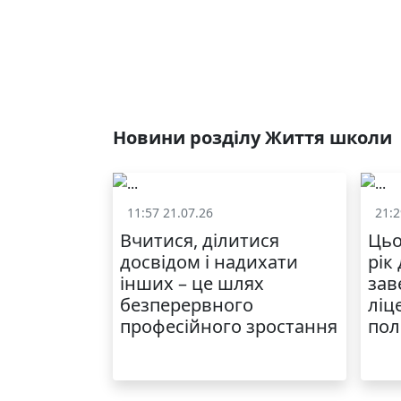
Новини розділу Життя школи
11:57 21.07.26
21:2
Життя школи
Вчитися, ділитися
Цьо
досвідом і надихати
рік
інших – це шлях
зав
безперервного
ліц
професійного зростання
пол