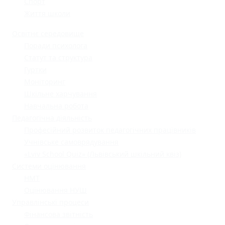
Спорт
Життя школи
Освітнє середовище
Поради психолога
Статут та структура
Гуртки
Моніторинг
Шкільне харчування
Навчальна робота
Педагогічна діяльність
Професійний розвиток педагогічних працівників
Учнівське самоврядування
«Lviv School Quiz» (Львівський шкільний квіз)
Системи оцінювання
НМТ
Оцінювання НУШ
Управлінські процеси
Фінансова звітність