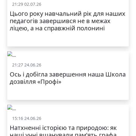
21:29 02.07.26
Життя школи
Цього року навчальний рік для наших
МОДНИЙ ДИТЯЧИЙ
педагогів завершився не в межах
ОДЯГ ПО
ДОСТУПНІЙ ЦІНІ
ліцею, а на справжній полонині
21:27 24.06.26
Життя школи
Ось і добігла завершення наша Школа
дозвілля «Профі»
КАТАЛОГ
15:16 24.06.26
Життя школи
Натхненні історією та природою: як
наші учні вшанували пам’ять графа