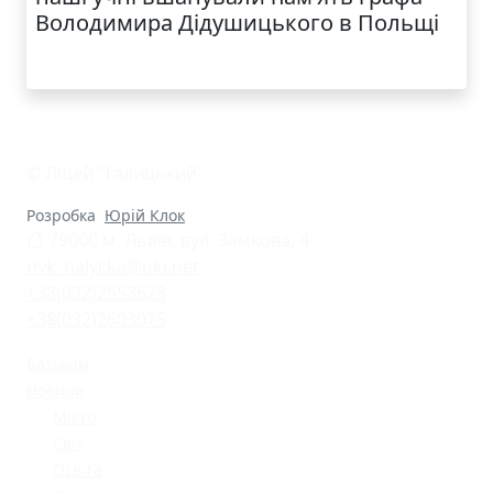
Володимира Дідушицького в Польщі
© Ліцей "Галицький"
Розробка
Юрій Клок
79000 м. Львів, вул. Замкова, 4
nvk_halycka@ukr.net
+38(032)2553628
+38(032)2603075
Батькам
Новини
Місто
Світ
Освіта