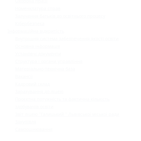
Охорона праці
Номенклатура справ
Залучення батьків до освітнього процесу
Кібербезпека
Інформаційна відкритість
Внутрішня система забезпечення якості освіти
Основна інформація
Установчі документи
Структура і органи управління
Матеріально-технічна база
Вакансії
Кадровий склад
Зарахування до ліцею
Проєктна потужність та фактична кількість
здобувачів освіти
Звіт ліцею "Галицький " Львівської міської ради
Закупівля
Самооцінювання