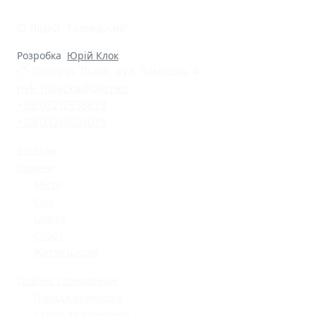
© Ліцей "Галицький"
Розробка
Юрій Клок
79000 м. Львів, вул. Замкова, 4
nvk_halycka@ukr.net
+38(032)2553628
+38(032)2603075
Батькам
Новини
Місто
Світ
Освіта
Спорт
Життя школи
Освітнє середовище
Поради психолога
Статут та структура