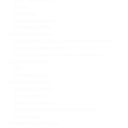
Гуртки
Моніторинг
Шкільне харчування
Навчальна робота
Педагогічна діяльність
Професійний розвиток педагогічних працівників
Учнівське самоврядування
«Lviv School Quiz» (Львівський шкільний квіз)
Системи оцінювання
НМТ
Оцінювання НУШ
Управлінські процеси
Фінансова звітність
Охорона праці
Номенклатура справ
Залучення батьків до освітнього процесу
Кібербезпека
Інформаційна відкритість