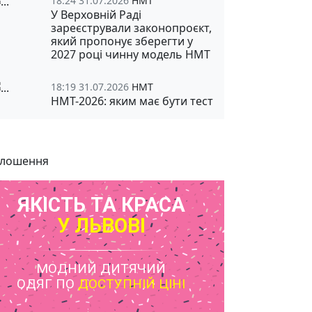
18:24 31.07.2026
НМТ
У Верховній Раді
зареєстрували законопроєкт,
який пропонує зберегти у
2027 році чинну модель НМТ
18:19 31.07.2026
НМТ
НМТ-2026: яким має бути тест
лошення
ЯКІСТЬ ТА КРАСА
У ЛЬВОВІ
МОДНИЙ ДИТЯЧИЙ
ОДЯГ ПО
ДОСТУПНІЙ ЦІНІ