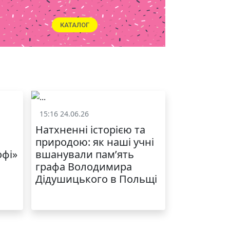
КАТАЛОГ
15:16 24.06.26
и
Життя школи
Натхненні історією та
природою: як наші учні
офі»
вшанували пам’ять
графа Володимира
Дідушицького в Польщі