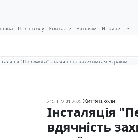
ловна
Про школу
Контакти
Батькам
Новини
Системи
Управлінські
Інформа
оцінювання
процеси
відкриті
сталяція "Перемога" – вдячність захисникам України
Життя школи
21:34 22.01.2025
Інсталяція "П
вдячність за