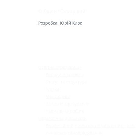
© Ліцей "Галицький"
Розробка
Юрій Клок
Освітнє середовище
Поради психолога
Статут та структура
Гуртки
Моніторинг
Шкільне харчування
Навчальна робота
Педагогічна діяльність
Професійний розвиток педагогічних праці
Учнівське самоврядування