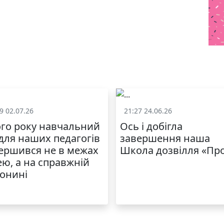
9 02.07.26
21:27 24.06.26
Життя школи
Життя школ
го року навчальний
Ось і добігла
 для наших педагогів
завершення наша
ершився не в межах
Школа дозвілля «Пр
ею, а на справжній
онині