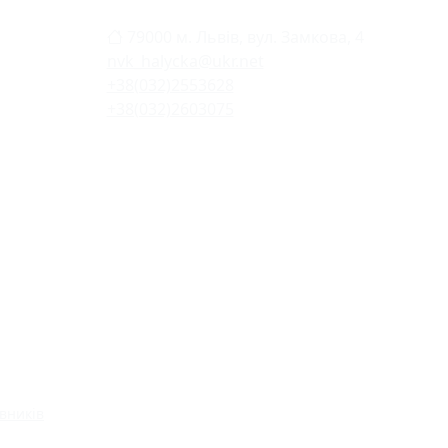
79000 м. Львів, вул. Замкова, 4
nvk_halycka@ukr.net
+38(032)2553628
+38(032)2603075
вників