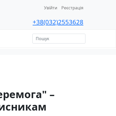
Увійти
Реєстрація
+38(032)2553628
ційна
сть
еремога" –
хисникам