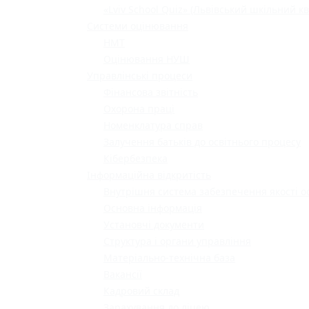
«Lviv School Quiz» (Львівський шкільний кв
Системи оцінювання
НМТ
Оцінювання НУШ
Управлінські процеси
Фінансова звітність
Охорона праці
Номенклатура справ
Залучення батьків до освітнього процесу
Кібербезпека
Інформаційна відкритість
Внутрішня система забезпечення якості о
Основна інформація
Установчі документи
Структура і органи управління
Матеріально-технічна база
Вакансії
Кадровий склад
Зарахування до ліцею