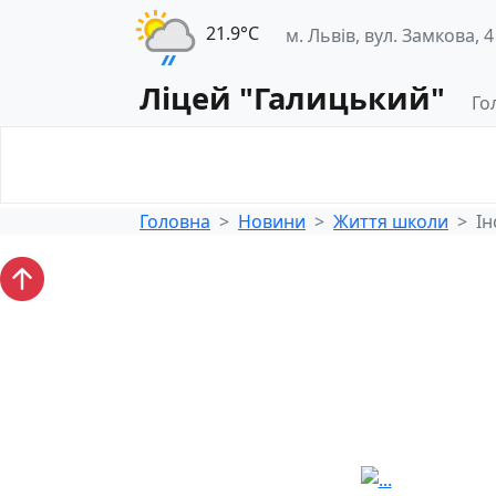
21.9°С
м. Львів, вул. Замкова, 4
Ліцей "Галицький"
Го
Освітнє
Педагогічна
середовище
діяльність
Головна
Новини
Життя школи
Ін