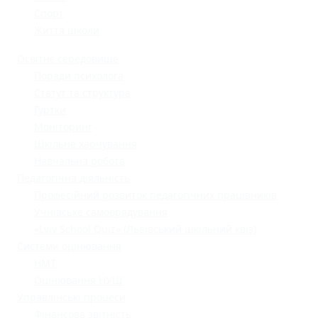
Спорт
Життя школи
Освітнє середовище
Поради психолога
Статут та структура
Гуртки
Моніторинг
Шкільне харчування
Навчальна робота
Педагогічна діяльність
Професійний розвиток педагогічних працівників
Учнівське самоврядування
«Lviv School Quiz» (Львівський шкільний квіз)
Системи оцінювання
НМТ
Оцінювання НУШ
Управлінські процеси
Фінансова звітність