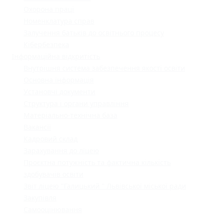
Охорона праці
Номенклатура справ
Залучення батьків до освітнього процесу
Кібербезпека
Інформаційна відкритість
Внутрішня система забезпечення якості освіти
Основна інформація
Установчі документи
Структура і органи управління
Матеріально-технічна база
Вакансії
Кадровий склад
Зарахування до ліцею
Проєктна потужність та фактична кількість
здобувачів освіти
Звіт ліцею "Галицький " Львівської міської ради
Закупівля
Самооцінювання