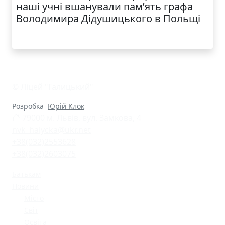
наші учні вшанували пам’ять графа
Володимира Дідушицького в Польщі
© Ліцей "Галицький"
Розробка
Юрій Клок
79000 м. Львів, вул. Замкова, 4
nvk_halycka@ukr.net
+38(032)2553628
+38(032)2603075
Батькам
Новини
Місто
Світ
Освіта