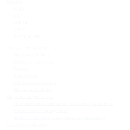
Новини
Місто
Світ
Освіта
Спорт
Життя школи
Освітнє середовище
Поради психолога
Статут та структура
Гуртки
Моніторинг
Шкільне харчування
Навчальна робота
Педагогічна діяльність
Професійний розвиток педагогічних працівників
Учнівське самоврядування
«Lviv School Quiz» (Львівський шкільний квіз)
Системи оцінювання