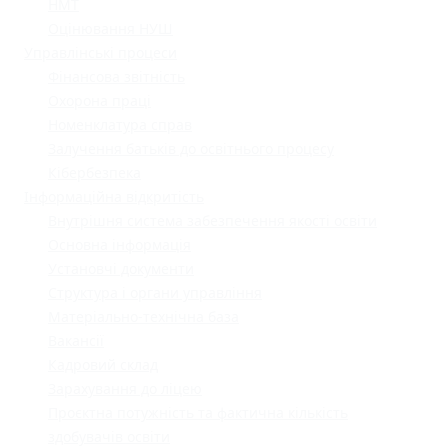
НМТ
Оцінювання НУШ
Управлінські процеси
Фінансова звітність
Охорона праці
Номенклатура справ
Залучення батьків до освітнього процесу
Кібербезпека
Інформаційна відкритість
Внутрішня система забезпечення якості освіти
Основна інформація
Установчі документи
Структура і органи управління
Матеріально-технічна база
Вакансії
Кадровий склад
Зарахування до ліцею
Проєктна потужність та фактична кількість
здобувачів освіти