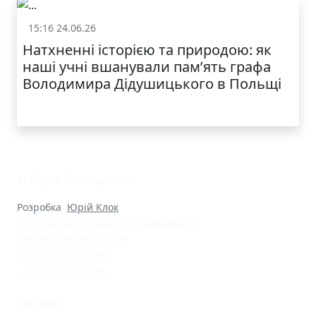
15:16 24.06.26
Життя школи
Натхненні історією та природою: як
наші учні вшанували пам’ять графа
Володимира Дідушицького в Польщі
© Ліцей "Галицький"
Розробка
Юрій Клок
79000 м. Львів, вул. Замкова, 4
nvk_halycka@ukr.net
+38(032)2553628
+38(032)2603075
Батькам