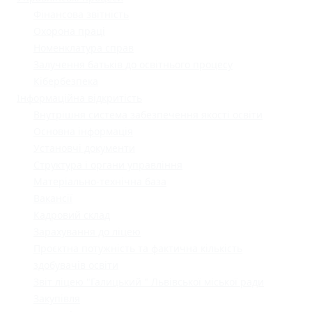
Фінансова звітність
Охорона праці
Номенклатура справ
Залучення батьків до освітнього процесу
Кібербезпека
Інформаційна відкритість
Внутрішня система забезпечення якості освіти
Основна інформація
Установчі документи
Структура і органи управління
Матеріально-технічна база
Вакансії
Кадровий склад
Зарахування до ліцею
Проєктна потужність та фактична кількість
здобувачів освіти
Звіт ліцею "Галицький " Львівської міської ради
Закупівля