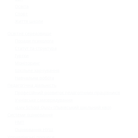
Освіта
Спорт
Життя школи
Освітнє середовище
Поради психолога
Статут та структура
Гуртки
Моніторинг
Шкільне харчування
Навчальна робота
Педагогічна діяльність
Професійний розвиток педагогічних працівників
Учнівське самоврядування
«Lviv School Quiz» (Львівський шкільний квіз)
Системи оцінювання
НМТ
Оцінювання НУШ
Управлінські процеси