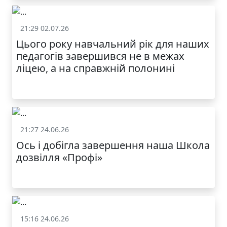
21:29 02.07.26
Життя школи
Цього року навчальний рік для наших
МОДНИЙ ДИТЯЧИЙ
педагогів завершився не в межах
ОДЯГ ПО
ДОСТУПНІЙ ЦІНІ
ліцею, а на справжній полонині
21:27 24.06.26
Життя школи
Ось і добігла завершення наша Школа
дозвілля «Профі»
КАТАЛОГ
15:16 24.06.26
Життя школи