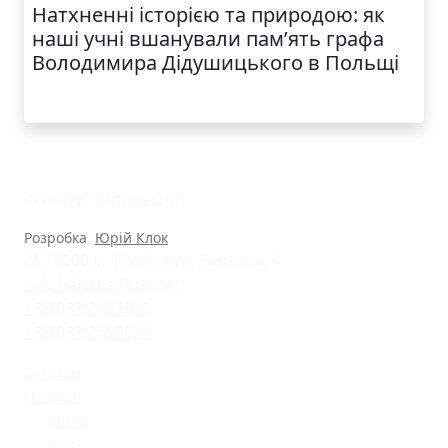
Натхненні історією та природою: як
наші учні вшанували пам’ять графа
Володимира Дідушицького в Польщі
© Ліцей "Галицький"
Розробка
Юрій Клок
79000 м. Львів, вул. Замкова, 4
nvk_halycka@ukr.net
+38(032)2553628
+38(032)2603075
Батькам
Новини
Місто
Світ