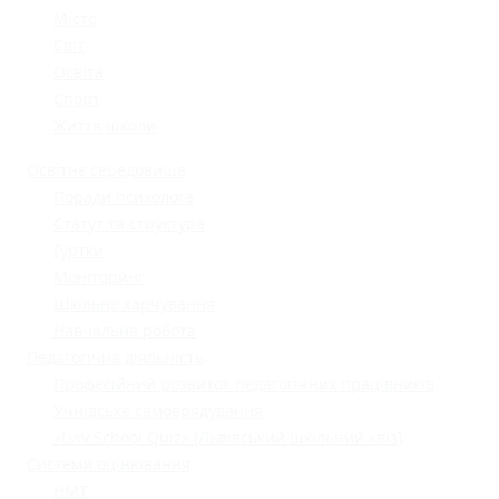
Місто
Світ
Освіта
Спорт
Життя школи
Освітнє середовище
Поради психолога
Статут та структура
Гуртки
Моніторинг
Шкільне харчування
Навчальна робота
Педагогічна діяльність
Професійний розвиток педагогічних працівників
Учнівське самоврядування
«Lviv School Quiz» (Львівський шкільний квіз)
Системи оцінювання
НМТ