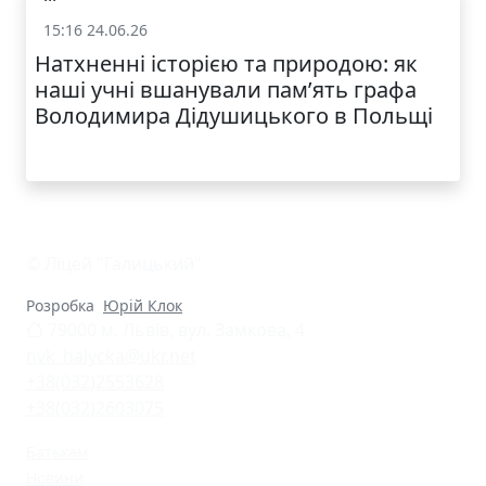
15:16 24.06.26
Життя школи
Натхненні історією та природою: як
наші учні вшанували пам’ять графа
Володимира Дідушицького в Польщі
© Ліцей "Галицький"
Розробка
Юрій Клок
79000 м. Львів, вул. Замкова, 4
nvk_halycka@ukr.net
+38(032)2553628
+38(032)2603075
Батькам
Новини