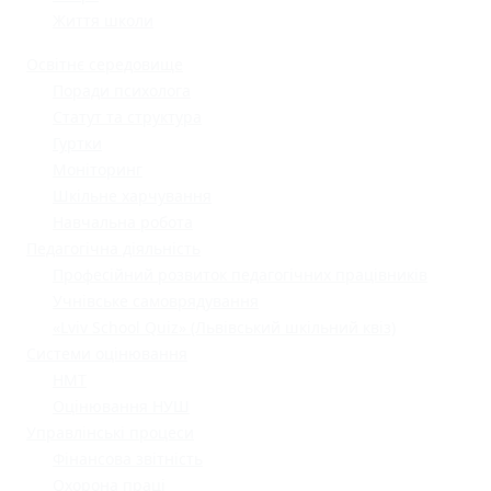
Життя школи
Освітнє середовище
Поради психолога
Статут та структура
Гуртки
Моніторинг
Шкільне харчування
Навчальна робота
Педагогічна діяльність
Професійний розвиток педагогічних працівників
Учнівське самоврядування
«Lviv School Quiz» (Львівський шкільний квіз)
Системи оцінювання
НМТ
Оцінювання НУШ
Управлінські процеси
Фінансова звітність
Охорона праці