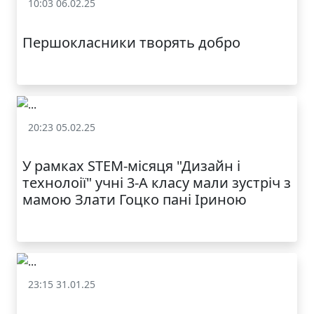
10:03 06.02.25
МОДНИЙ ДИТЯЧИЙ
Залучення батьків до освітнього процесу
ОДЯГ ПО
ДОСТУПНІЙ ЦІНІ
Першокласники творять добро
20:23 05.02.25
Залучення батьків до освітнього процесу
У рамках STEM-місяця "Дизайн і
технолоії" учні 3-А класу мали зустріч з
мамою Злати Гоцко пані Іриною
КАТАЛОГ
23:15 31.01.25
Залучення батьків до освітнього процесу