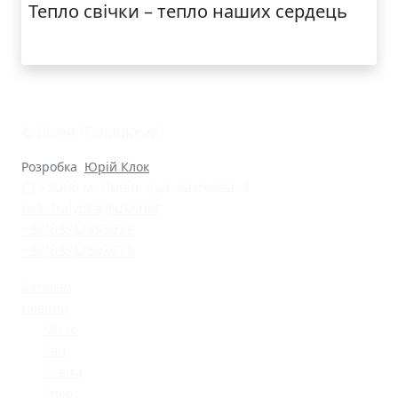
Тепло свічки – тепло наших сердець
© Ліцей "Галицький"
Розробка
Юрій Клок
79000 м. Львів, вул. Замкова, 4
nvk_halycka@ukr.net
+38(032)2553628
+38(032)2603075
Батькам
Новини
Місто
Світ
Освіта
Спорт