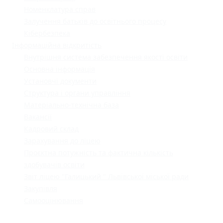
Номенклатура справ
Залучення батьків до освітнього процесу
Кібербезпека
Інформаційна відкритість
Внутрішня система забезпечення якості освіти
Основна інформація
Установчі документи
Структура і органи управління
Матеріально-технічна база
Вакансії
Кадровий склад
Зарахування до ліцею
Проєктна потужність та фактична кількість
здобувачів освіти
Звіт ліцею "Галицький " Львівської міської ради
Закупівля
Самооцінювання