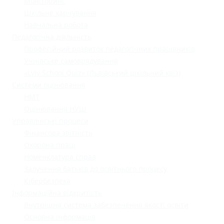
Моніторинг
Шкільне харчування
Навчальна робота
Педагогічна діяльність
Професійний розвиток педагогічних працівників
Учнівське самоврядування
«Lviv School Quiz» (Львівський шкільний квіз)
Системи оцінювання
НМТ
Оцінювання НУШ
Управлінські процеси
Фінансова звітність
Охорона праці
Номенклатура справ
Залучення батьків до освітнього процесу
Кібербезпека
Інформаційна відкритість
Внутрішня система забезпечення якості освіти
Основна інформація