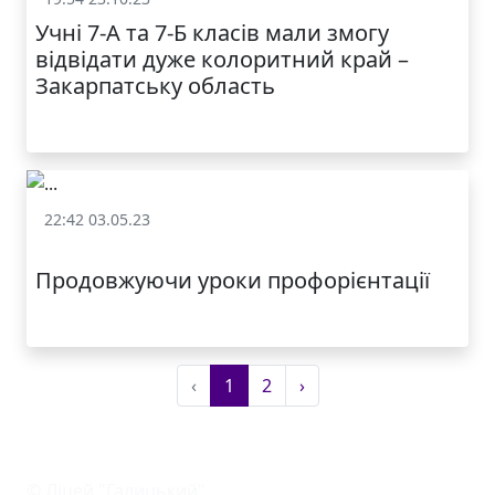
Учні 7-А та 7-Б класів мали змогу
відвідати дуже колоритний край –
Закарпатську область
22:42 03.05.23
Залучення батьків до освітнього процесу
Продовжуючи уроки профорієнтації
‹
1
2
›
© Ліцей "Галицький"