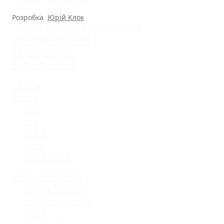
Розробка
Юрій Клок
79000 м. Львів, вул. Замкова, 4
nvk_halycka@ukr.net
+38(032)2553628
+38(032)2603075
Батькам
Новини
Місто
Світ
Освіта
Спорт
Життя школи
Освітнє середовище
Поради психолога
Статут та структура
Гуртки