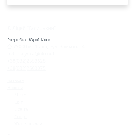
© Ліцей "Галицький"
Розробка
Юрій Клок
79000 м. Львів, вул. Замкова, 4
nvk_halycka@ukr.net
+38(032)2553628
+38(032)2603075
Батькам
Новини
Місто
Світ
Освіта
Спорт
Життя школи