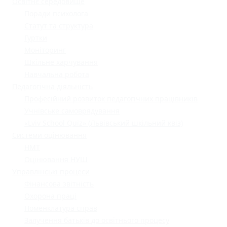
Освітнє середовище
Поради психолога
Статут та структура
Гуртки
Моніторинг
Шкільне харчування
Навчальна робота
Педагогічна діяльність
Професійний розвиток педагогічних працівників
Учнівське самоврядування
«Lviv School Quiz» (Львівський шкільний квіз)
Системи оцінювання
НМТ
Оцінювання НУШ
Управлінські процеси
Фінансова звітність
Охорона праці
Номенклатура справ
Залучення батьків до освітнього процесу