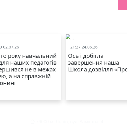
9 02.07.26
21:27 24.06.26
Життя школи
Життя школ
го року навчальний
Ось і добігла
 для наших педагогів
завершення наша
ершився не в межах
Школа дозвілля «Пр
ею, а на справжній
онині
79000 м. Львів, вул. Замкова, 4