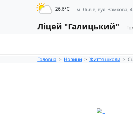
26.6°С
м. Львів, вул. Замкова, 4
Ліцей "Галицький"
Го
Освітнє
Педагогічна
середовище
діяльність
Головна
Новини
Життя школи
Сь