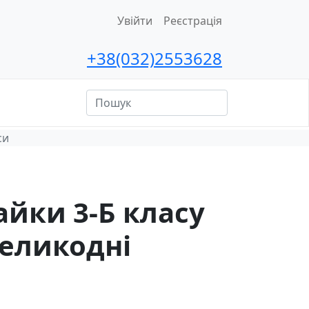
Увійти
Реєстрація
+38(032)2553628
ційна
сть
си
айки 3-Б класу
еликодні