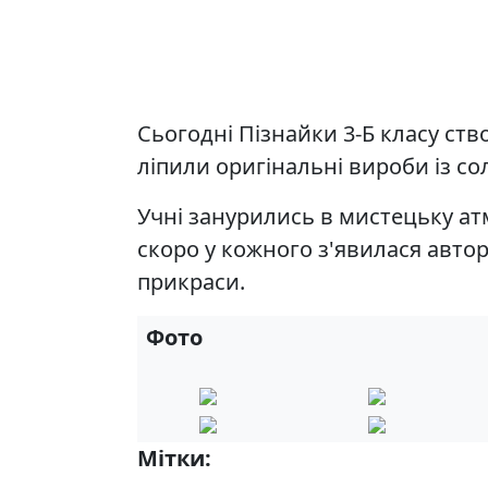
Сьогодні Пізнайки 3-Б класу ст
ліпили оригінальні вироби із сол
Учні занурились в мистецьку ат
скоро у кожного з'явилася автор
прикраси.
Фото
Мітки:
5-Б