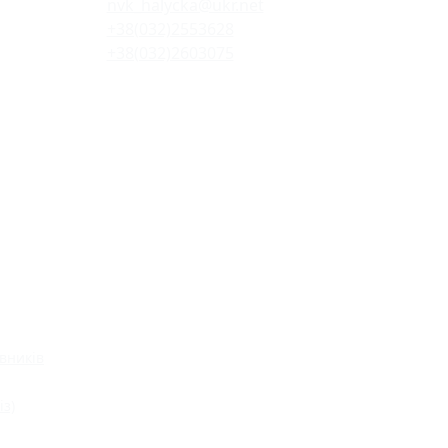
nvk_halycka@ukr.net
+38(032)2553628
+38(032)2603075
вників
із)