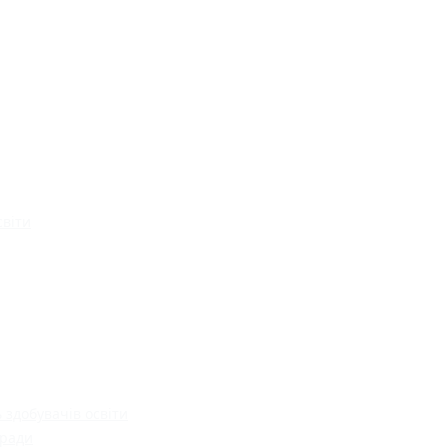
світи
 здобувачів освіти
 ради