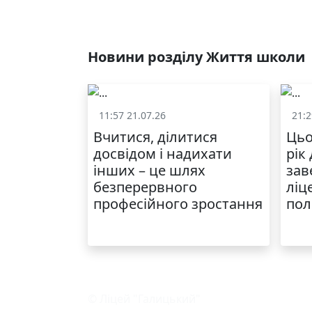
Новини розділу Життя школи
11:57 21.07.26
21:2
Життя школи
Вчитися, ділитися
Цьо
досвідом і надихати
рік
інших – це шлях
зав
безперервного
ліц
професійного зростання
пол
© Ліцей "Галицький"