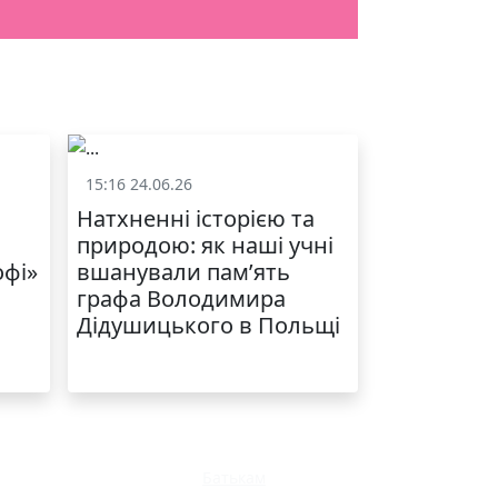
ЯКІСТЬ ТА КРАСА
У ЛЬВОВІ
15:16 24.06.26
и
Життя школи
Натхненні історією та
природою: як наші учні
офі»
вшанували пам’ять
графа Володимира
Дідушицького в Польщі
МОДНИЙ ДИТЯЧИЙ
ОДЯГ ПО
ДОСТУПНІЙ ЦІНІ
Батькам