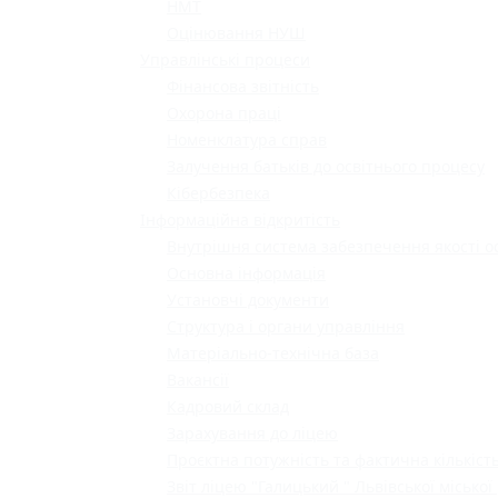
НМТ
Оцінювання НУШ
Управлінські процеси
Фінансова звітність
Охорона праці
Номенклатура справ
Залучення батьків до освітнього процесу
Кібербезпека
Інформаційна відкритість
Внутрішня система забезпечення якості о
Основна інформація
Установчі документи
Структура і органи управління
Матеріально-технічна база
Вакансії
Кадровий склад
Зарахування до ліцею
Проєктна потужність та фактична кількість
Звіт ліцею "Галицький " Львівської міської