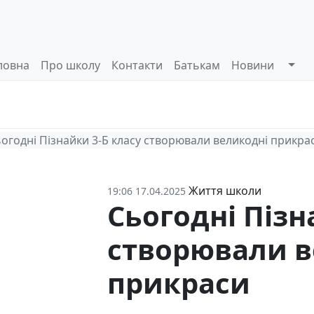
ловна
Про школу
Контакти
Батькам
Новини
Системи
Управлінські
Інформа
оцінювання
процеси
відкриті
огодні Пізнайки 3-Б класу створювали великодні прикра
Життя школи
19:06 17.04.2025
Сьогодні Пізн
створювали в
прикраси