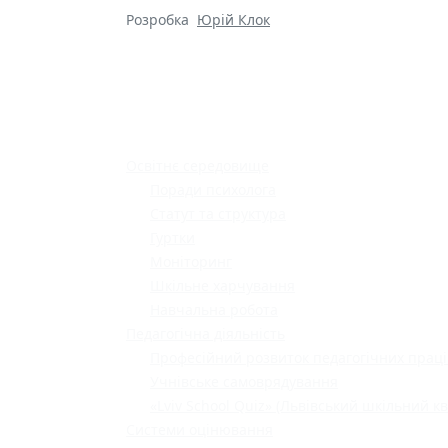
Розробка
Юрій Клок
Освітнє середовище
Поради психолога
Статут та структура
Гуртки
Моніторинг
Шкільне харчування
Навчальна робота
Педагогічна діяльність
Професійний розвиток педагогічних праці
Учнівське самоврядування
«Lviv School Quiz» (Львівський шкільний кв
Системи оцінювання