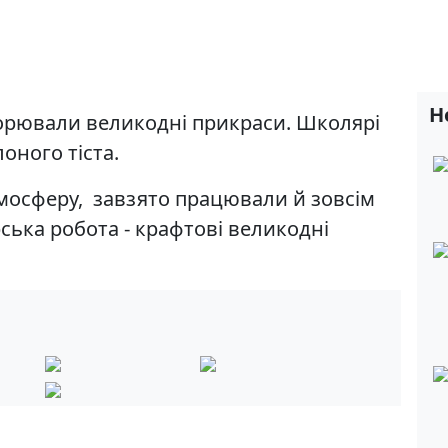
Н
ворювали великодні прикраси. Школярі
оного тіста.
мосферу, завзято працювали й зовсім
ська робота - крафтові великодні