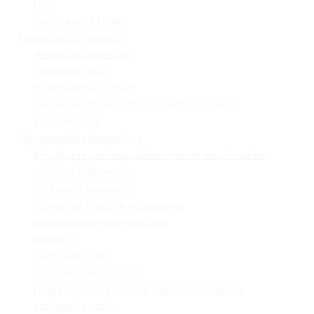
НМТ
Оцінювання НУШ
Управлінські процеси
Фінансова звітність
Охорона праці
Номенклатура справ
Залучення батьків до освітнього процесу
Кібербезпека
Інформаційна відкритість
Внутрішня система забезпечення якості освіти
Основна інформація
Установчі документи
Структура і органи управління
Матеріально-технічна база
Вакансії
Кадровий склад
Зарахування до ліцею
Проєктна потужність та фактична кількість
здобувачів освіти