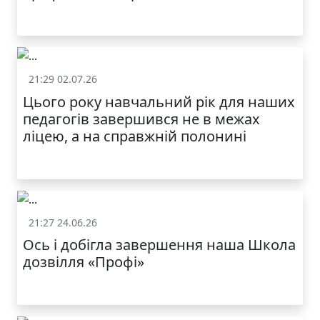
21:29 02.07.26
Життя школи
Цього року навчальний рік для наших
МОДНИЙ ДИТЯЧИЙ
педагогів завершився не в межах
ОДЯГ ПО
ДОСТУПНІЙ ЦІНІ
ліцею, а на справжній полонині
21:27 24.06.26
Життя школи
Ось і добігла завершення наша Школа
дозвілля «Профі»