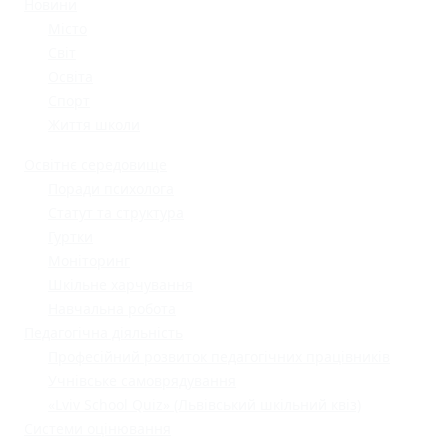
Новини
Місто
Світ
Освіта
Спорт
Життя школи
Освітнє середовище
Поради психолога
Статут та структура
Гуртки
Моніторинг
Шкільне харчування
Навчальна робота
Педагогічна діяльність
Професійний розвиток педагогічних працівників
Учнівське самоврядування
«Lviv School Quiz» (Львівський шкільний квіз)
Системи оцінювання