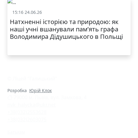
КАТАЛОГ
15:16 24.06.26
Життя школи
Натхненні історією та природою: як
наші учні вшанували пам’ять графа
Володимира Дідушицького в Польщі
© Ліцей "Галицький"
Розробка
Юрій Клок
79000 м. Львів, вул. Замкова, 4
nvk_halycka@ukr.net
+38(032)2553628
+38(032)2603075
Батькам