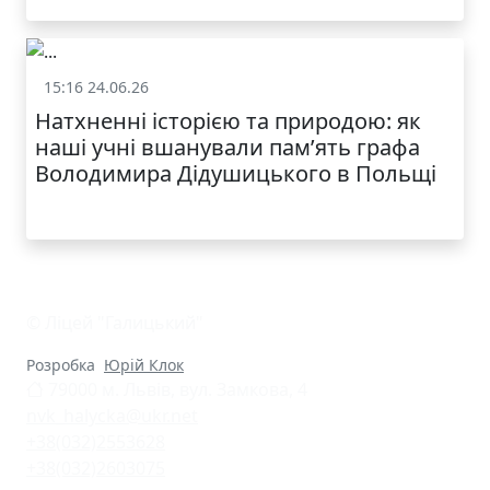
15:16 24.06.26
Життя школи
Натхненні історією та природою: як
наші учні вшанували пам’ять графа
Володимира Дідушицького в Польщі
© Ліцей "Галицький"
Розробка
Юрій Клок
79000 м. Львів, вул. Замкова, 4
nvk_halycka@ukr.net
+38(032)2553628
+38(032)2603075