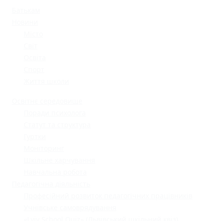
Батькам
Новини
Місто
Світ
Освіта
Спорт
Життя школи
Освітнє середовище
Поради психолога
Статут та структура
Гуртки
Моніторинг
Шкільне харчування
Навчальна робота
Педагогічна діяльність
Професійний розвиток педагогічних працівників
Учнівське самоврядування
«Lviv School Quiz» (Львівський шкільний квіз)