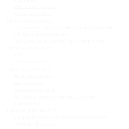
Шкільне харчування
Навчальна робота
Педагогічна діяльність
Професійний розвиток педагогічних працівників
Учнівське самоврядування
«Lviv School Quiz» (Львівський шкільний квіз)
Системи оцінювання
НМТ
Оцінювання НУШ
Управлінські процеси
Фінансова звітність
Охорона праці
Номенклатура справ
Залучення батьків до освітнього процесу
Кібербезпека
Інформаційна відкритість
Внутрішня система забезпечення якості освіти
Основна інформація