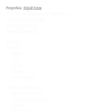
Розробка
Юрій Клок
79000 м. Львів, вул. Замкова, 4
nvk_halycka@ukr.net
+38(032)2553628
+38(032)2603075
Батькам
Новини
Місто
Світ
Освіта
Спорт
Життя школи
Освітнє середовище
Поради психолога
Статут та структура
Гуртки
Моніторинг