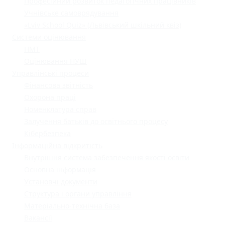
Професійний розвиток педагогічних працівників
Учнівське самоврядування
«Lviv School Quiz» (Львівський шкільний квіз)
Системи оцінювання
НМТ
Оцінювання НУШ
Управлінські процеси
Фінансова звітність
Охорона праці
Номенклатура справ
Залучення батьків до освітнього процесу
Кібербезпека
Інформаційна відкритість
Внутрішня система забезпечення якості освіти
Основна інформація
Установчі документи
Структура і органи управління
Матеріально-технічна база
Вакансії