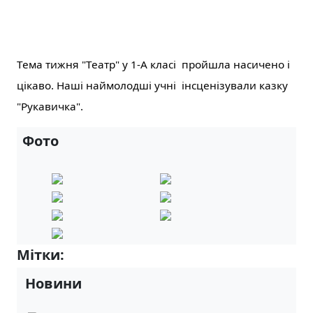
Тема тижня "Театр" у 1-А класі пройшла насичено і
цікаво. Наші наймолодші учні інсценізували казку
"Рукавичка".
Фото
Мітки:
4-А
Новини