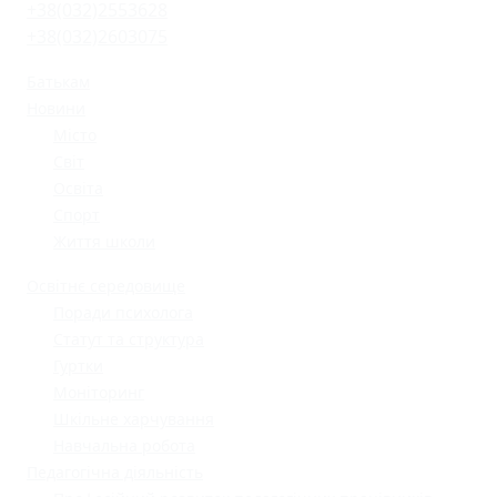
+38(032)2553628
+38(032)2603075
Батькам
Новини
Місто
Світ
Освіта
Спорт
Життя школи
Освітнє середовище
Поради психолога
Статут та структура
Гуртки
Моніторинг
Шкільне харчування
Навчальна робота
Педагогічна діяльність