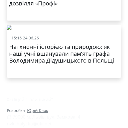
дозвілля «Профі»
15:16 24.06.26
Життя школи
Натхненні історією та природою: як
наші учні вшанували пам’ять графа
Володимира Дідушицького в Польщі
© Ліцей "Галицький"
Розробка
Юрій Клок
79000 м. Львів, вул. Замкова, 4
nvk_halycka@ukr.net