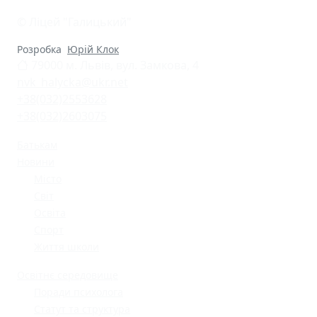
© Ліцей "Галицький"
Розробка
Юрій Клок
79000 м. Львів, вул. Замкова, 4
nvk_halycka@ukr.net
+38(032)2553628
+38(032)2603075
Батькам
Новини
Місто
Світ
Освіта
Спорт
Життя школи
Освітнє середовище
Поради психолога
Статут та структура