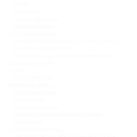
Гуртки
Моніторинг
Шкільне харчування
Навчальна робота
Педагогічна діяльність
Професійний розвиток педагогічних працівників
Учнівське самоврядування
«Lviv School Quiz» (Львівський шкільний квіз)
Системи оцінювання
НМТ
Оцінювання НУШ
Управлінські процеси
Фінансова звітність
Охорона праці
Номенклатура справ
Залучення батьків до освітнього процесу
Кібербезпека
Інформаційна відкритість
Внутрішня система забезпечення якості освіти