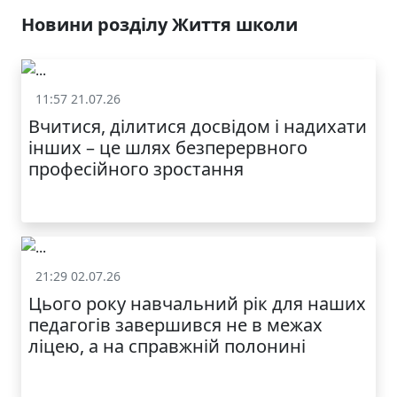
У ЛЬВОВІ
Новини розділу Життя школи
11:57 21.07.26
Життя школи
Вчитися, ділитися досвідом і надихати
інших – це шлях безперервного
професійного зростання
21:29 02.07.26
Життя школи
Цього року навчальний рік для наших
МОДНИЙ ДИТЯЧИЙ
педагогів завершився не в межах
ОДЯГ ПО
ДОСТУПНІЙ ЦІНІ
ліцею, а на справжній полонині