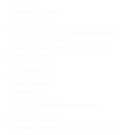
Моніторинг
Шкільне харчування
Навчальна робота
Педагогічна діяльність
Професійний розвиток педагогічних працівників
Учнівське самоврядування
«Lviv School Quiz» (Львівський шкільний квіз)
Системи оцінювання
НМТ
Оцінювання НУШ
Управлінські процеси
Фінансова звітність
Охорона праці
Номенклатура справ
Залучення батьків до освітнього процесу
Кібербезпека
Інформаційна відкритість
Внутрішня система забезпечення якості освіти
Основна інформація