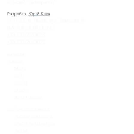
© Ліцей "Галицький"
Розробка
Юрій Клок
79000 м. Львів, вул. Замкова, 4
nvk_halycka@ukr.net
+38(032)2553628
+38(032)2603075
Батькам
Новини
Місто
Світ
Освіта
Спорт
Життя школи
Освітнє середовище
Поради психолога
Статут та структура
Гуртки