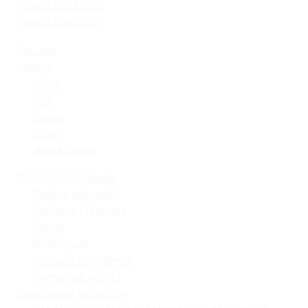
+38(032)2553628
+38(032)2603075
Батькам
Новини
Місто
Світ
Освіта
Спорт
Життя школи
Освітнє середовище
Поради психолога
Статут та структура
Гуртки
Моніторинг
Шкільне харчування
Навчальна робота
Педагогічна діяльність