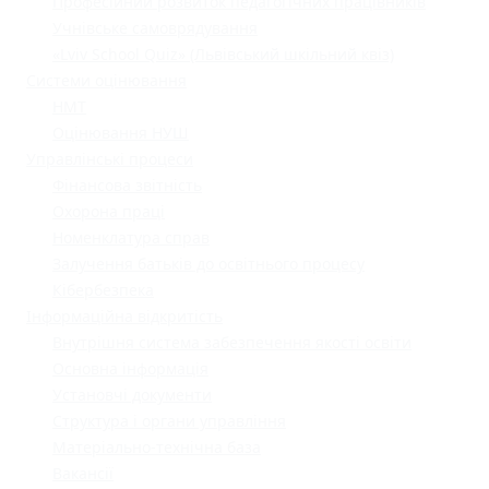
Професійний розвиток педагогічних працівників
Учнівське самоврядування
«Lviv School Quiz» (Львівський шкільний квіз)
Системи оцінювання
НМТ
Оцінювання НУШ
Управлінські процеси
Фінансова звітність
Охорона праці
Номенклатура справ
Залучення батьків до освітнього процесу
Кібербезпека
Інформаційна відкритість
Внутрішня система забезпечення якості освіти
Основна інформація
Установчі документи
Структура і органи управління
Матеріально-технічна база
Вакансії