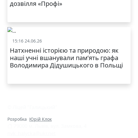
дозвілля «Профі»
15:16 24.06.26
Життя школи
Натхненні історією та природою: як
наші учні вшанували пам’ять графа
Володимира Дідушицького в Польщі
© Ліцей "Галицький"
Розробка
Юрій Клок
79000 м. Львів, вул. Замкова, 4
nvk_halycka@ukr.net