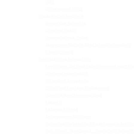
НМТ
Оцінювання НУШ
Управлінські процеси
Фінансова звітність
Охорона праці
Номенклатура справ
Залучення батьків до освітнього процесу
Кібербезпека
Інформаційна відкритість
Внутрішня система забезпечення якості о
Основна інформація
Установчі документи
Структура і органи управління
Матеріально-технічна база
Вакансії
Кадровий склад
Зарахування до ліцею
Проєктна потужність та фактична кількість
Звіт ліцею "Галицький " Львівської міської