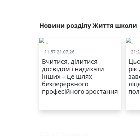
Новини розділу Життя школи
11:57 21.07.26
21:2
Життя школи
Вчитися, ділитися
Цьо
досвідом і надихати
рік
інших – це шлях
зав
безперервного
ліц
професійного зростання
пол
© Ліцей "Галицький"