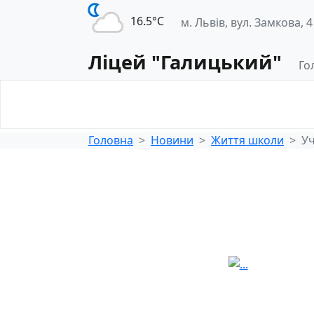
16.5°С
м. Львів, вул. Замкова, 4
Ліцей "Галицький"
Го
Освітнє
Педагогічна
середовище
діяльність
Головна
Новини
Життя школи
Уч