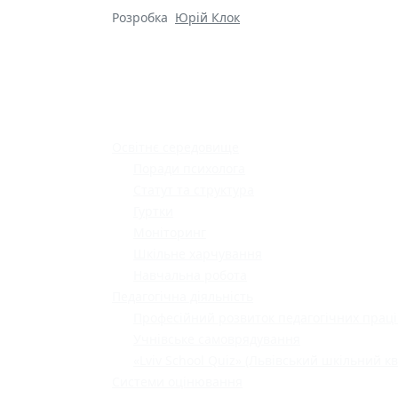
Розробка
Юрій Клок
Освітнє середовище
Поради психолога
Статут та структура
Гуртки
Моніторинг
Шкільне харчування
Навчальна робота
Педагогічна діяльність
Професійний розвиток педагогічних праці
Учнівське самоврядування
«Lviv School Quiz» (Львівський шкільний кв
Системи оцінювання