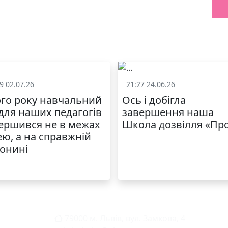
9 02.07.26
21:27 24.06.26
Життя школи
Життя школ
го року навчальний
Ось і добігла
 для наших педагогів
завершення наша
ершився не в межах
Школа дозвілля «Пр
ею, а на справжній
онині
79000 м. Львів, вул. Замкова, 4