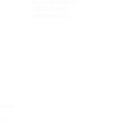
nvk_halycka@ukr.net
+38(032)2553628
+38(032)2603075
вників
із)