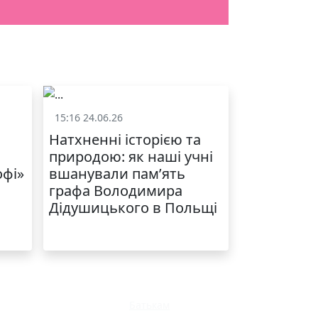
ЯКІСТЬ ТА КРАСА
У ЛЬВОВІ
15:16 24.06.26
и
Життя школи
Натхненні історією та
природою: як наші учні
офі»
вшанували пам’ять
графа Володимира
Дідушицького в Польщі
МОДНИЙ ДИТЯЧИЙ
ОДЯГ ПО
ДОСТУПНІЙ ЦІНІ
Батькам