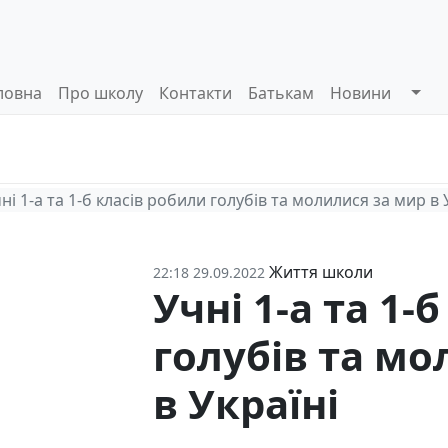
ловна
Про школу
Контакти
Батькам
Новини
Системи
Управлінські
Інформа
оцінювання
процеси
відкриті
ні 1-а та 1-б класів робили голубів та молилися за мир в 
Життя школи
22:18 29.09.2022
Учні 1-а та 1-
голубів та мо
в Україні