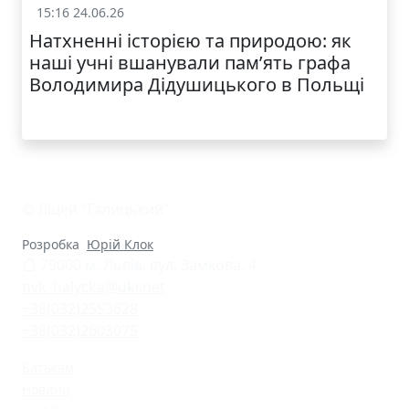
КАТАЛОГ
15:16 24.06.26
Життя школи
Натхненні історією та природою: як
наші учні вшанували пам’ять графа
Володимира Дідушицького в Польщі
© Ліцей "Галицький"
Розробка
Юрій Клок
79000 м. Львів, вул. Замкова, 4
nvk_halycka@ukr.net
+38(032)2553628
+38(032)2603075
Батькам
Новини