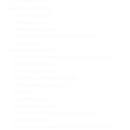
Оцінювання НУШ
Управлінські процеси
Фінансова звітність
Охорона праці
Номенклатура справ
Залучення батьків до освітнього процесу
Кібербезпека
Інформаційна відкритість
Внутрішня система забезпечення якості освіти
Основна інформація
Установчі документи
Структура і органи управління
Матеріально-технічна база
Вакансії
Кадровий склад
Зарахування до ліцею
Проєктна потужність та фактична кількість
здобувачів освіти
Звіт ліцею "Галицький " Львівської міської ради