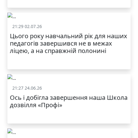
21:29 02.07.26
Життя школи
Цього року навчальний рік для наших
МОДНИЙ ДИТЯЧИЙ
педагогів завершився не в межах
ОДЯГ ПО
ДОСТУПНІЙ ЦІНІ
ліцею, а на справжній полонині
21:27 24.06.26
Життя школи
Ось і добігла завершення наша Школа
дозвілля «Профі»