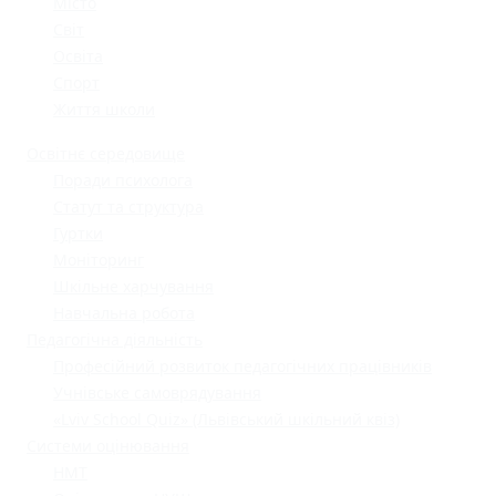
Місто
Світ
Освіта
Спорт
Життя школи
Освітнє середовище
Поради психолога
Статут та структура
Гуртки
Моніторинг
Шкільне харчування
Навчальна робота
Педагогічна діяльність
Професійний розвиток педагогічних працівників
Учнівське самоврядування
«Lviv School Quiz» (Львівський шкільний квіз)
Системи оцінювання
НМТ