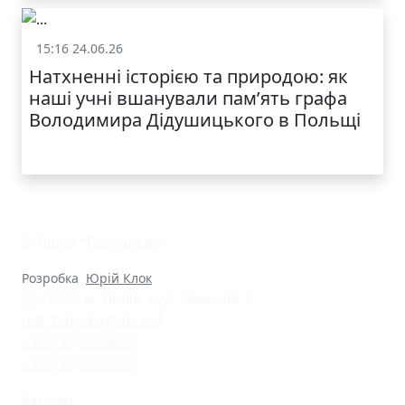
КАТАЛОГ
15:16 24.06.26
Життя школи
Натхненні історією та природою: як
наші учні вшанували пам’ять графа
Володимира Дідушицького в Польщі
© Ліцей "Галицький"
Розробка
Юрій Клок
79000 м. Львів, вул. Замкова, 4
nvk_halycka@ukr.net
+38(032)2553628
+38(032)2603075
Батькам