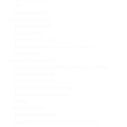
НМТ
Оцінювання НУШ
Управлінські процеси
Фінансова звітність
Охорона праці
Номенклатура справ
Залучення батьків до освітнього процесу
Кібербезпека
Інформаційна відкритість
Внутрішня система забезпечення якості освіти
Основна інформація
Установчі документи
Структура і органи управління
Матеріально-технічна база
Вакансії
Кадровий склад
Зарахування до ліцею
Проєктна потужність та фактична кількість