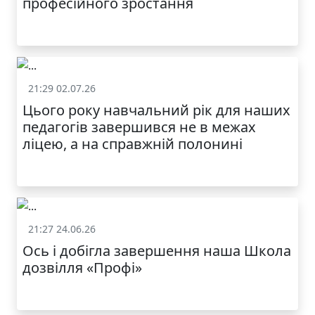
професійного зростання
21:29 02.07.26
Життя школи
Цього року навчальний рік для наших
МОДНИЙ ДИТЯЧИЙ
педагогів завершився не в межах
ОДЯГ ПО
ДОСТУПНІЙ ЦІНІ
ліцею, а на справжній полонині
21:27 24.06.26
Життя школи
Ось і добігла завершення наша Школа
дозвілля «Профі»