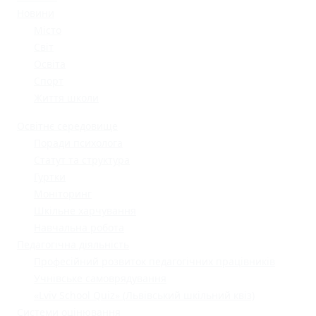
Новини
Місто
Світ
Освіта
Спорт
Життя школи
Освітнє середовище
Поради психолога
Статут та структура
Гуртки
Моніторинг
Шкільне харчування
Навчальна робота
Педагогічна діяльність
Професійний розвиток педагогічних працівників
Учнівське самоврядування
«Lviv School Quiz» (Львівський шкільний квіз)
Системи оцінювання