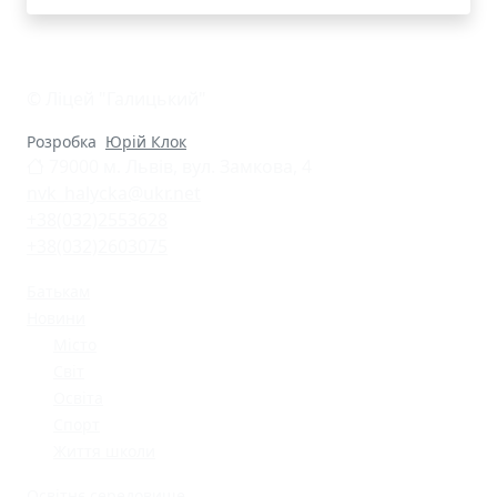
© Ліцей "Галицький"
Розробка
Юрій Клок
79000 м. Львів, вул. Замкова, 4
nvk_halycka@ukr.net
+38(032)2553628
+38(032)2603075
Батькам
Новини
Місто
Світ
Освіта
Спорт
Життя школи
Освітнє середовище