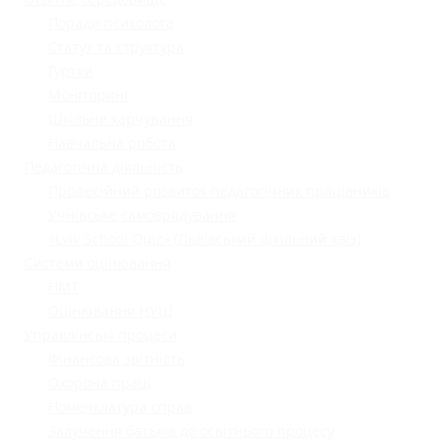
Поради психолога
Статут та структура
Гуртки
Моніторинг
Шкільне харчування
Навчальна робота
Педагогічна діяльність
Професійний розвиток педагогічних працівників
Учнівське самоврядування
«Lviv School Quiz» (Львівський шкільний квіз)
Системи оцінювання
НМТ
Оцінювання НУШ
Управлінські процеси
Фінансова звітність
Охорона праці
Номенклатура справ
Залучення батьків до освітнього процесу