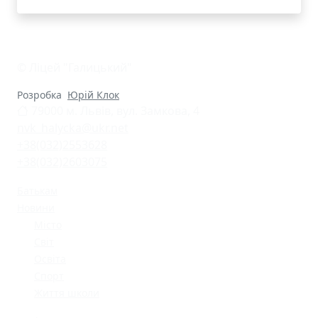
© Ліцей "Галицький"
Розробка
Юрій Клок
79000 м. Львів, вул. Замкова, 4
nvk_halycka@ukr.net
+38(032)2553628
+38(032)2603075
Батькам
Новини
Місто
Світ
Освіта
Спорт
Життя школи