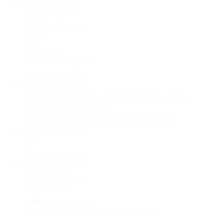
Освітнє середовище
Поради психолога
Статут та структура
Гуртки
Моніторинг
Шкільне харчування
Навчальна робота
Педагогічна діяльність
Професійний розвиток педагогічних працівників
Учнівське самоврядування
«Lviv School Quiz» (Львівський шкільний квіз)
Системи оцінювання
НМТ
Оцінювання НУШ
Управлінські процеси
Фінансова звітність
Охорона праці
Номенклатура справ
Залучення батьків до освітнього процесу