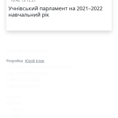
10:42 13.12.21
Учнівське самоврядування
Учнівський парламент на 2021–2022
навчальний рік
© Ліцей "Галицький"
Розробка
Юрій Клок
79000 м. Львів, вул. Замкова, 4
nvk_halycka@ukr.net
+38(032)2553628
+38(032)2603075
Батькам
Новини
Місто
Світ