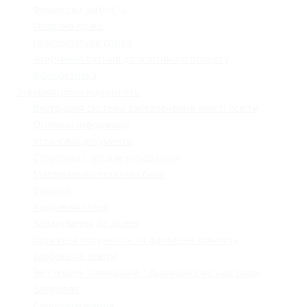
Фінансова звітність
Охорона праці
Номенклатура справ
Залучення батьків до освітнього процесу
Кібербезпека
Інформаційна відкритість
Внутрішня система забезпечення якості освіти
Основна інформація
Установчі документи
Структура і органи управління
Матеріально-технічна база
Вакансії
Кадровий склад
Зарахування до ліцею
Проєктна потужність та фактична кількість
здобувачів освіти
Звіт ліцею "Галицький " Львівської міської ради
Закупівля
Самооцінювання