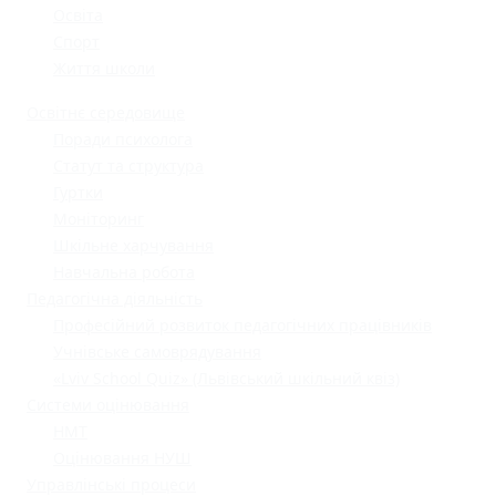
Освіта
Спорт
Життя школи
Освітнє середовище
Поради психолога
Статут та структура
Гуртки
Моніторинг
Шкільне харчування
Навчальна робота
Педагогічна діяльність
Професійний розвиток педагогічних працівників
Учнівське самоврядування
«Lviv School Quiz» (Львівський шкільний квіз)
Системи оцінювання
НМТ
Оцінювання НУШ
Управлінські процеси