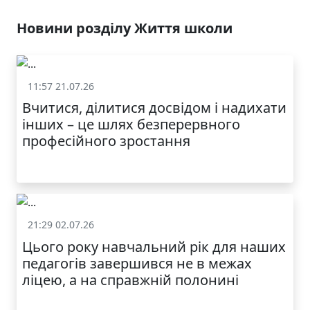
ЯКІСТЬ ТА КРАСА
У ЛЬВОВІ
Новини розділу Життя школи
11:57 21.07.26
Життя школи
Вчитися, ділитися досвідом і надихати
інших – це шлях безперервного
професійного зростання
21:29 02.07.26
Життя школи
Цього року навчальний рік для наших
МОДНИЙ ДИТЯЧИЙ
педагогів завершився не в межах
ОДЯГ ПО
ДОСТУПНІЙ ЦІНІ
ліцею, а на справжній полонині