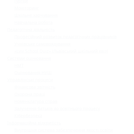
Гуртки
Моніторинг
Шкільне харчування
Навчальна робота
Педагогічна діяльність
Професійний розвиток педагогічних працівників
Учнівське самоврядування
«Lviv School Quiz» (Львівський шкільний квіз)
Системи оцінювання
НМТ
Оцінювання НУШ
Управлінські процеси
Фінансова звітність
Охорона праці
Номенклатура справ
Залучення батьків до освітнього процесу
Кібербезпека
Інформаційна відкритість
Внутрішня система забезпечення якості освіти