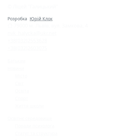
© Ліцей "Галицький"
Розробка
Юрій Клок
79000 м. Львів, вул. Замкова, 4
nvk_halycka@ukr.net
+38(032)2553628
+38(032)2603075
Батькам
Новини
Місто
Світ
Освіта
Спорт
Життя школи
Освітнє середовище
Поради психолога
Статут та структура